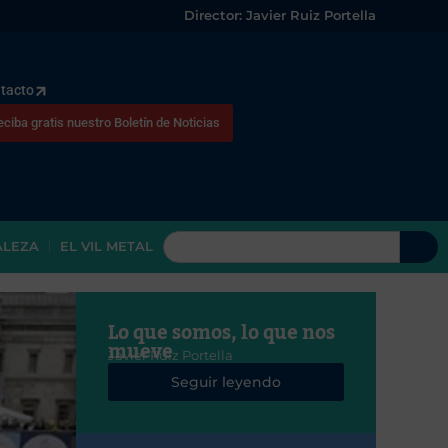
Director: Javier Ruiz Portella
tacto
eciba gratis nuestro Boletín de Noticias
ALEZA
EL VIL METAL
Lo que somos, lo que nos
mueve
Javier Ruiz Portella
Seguir leyendo