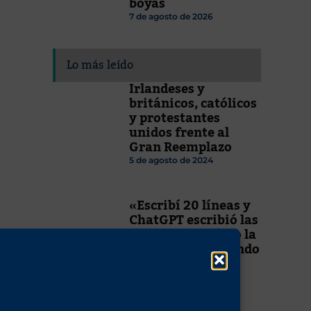
boyas
7 de agosto de 2026
Lo más leído
Irlandeses y
británicos, católicos
y protestantes
unidos frente al
Gran Reemplazo
5 de agosto de 2024
«Escribí 20 líneas y
ChatGPT escribió las
otras 40». O cómo la
IA lo está cambiando
todo
7 de febrero de 2026