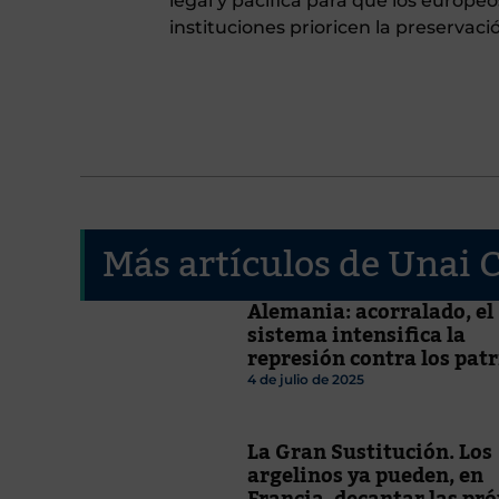
legal y pacífica para que los europeo
instituciones prioricen la preservac
Más artículos de Unai 
Alemania: acorralado, el
sistema intensifica la
represión contra los patr
4 de julio de 2025
La Gran Sustitución. Los
argelinos ya pueden, en
Francia, decantar las pr