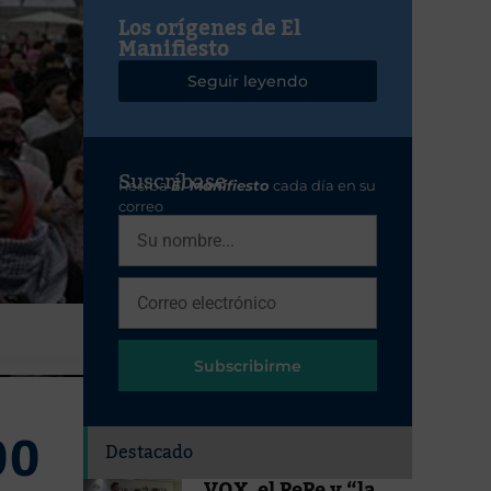
Los orígenes de El
Manifiesto
Seguir leyendo
Suscríbase
Reciba
El Manifiesto
cada día en su
correo
Subscribirme
00
Destacado
VOX, el PePe y “la