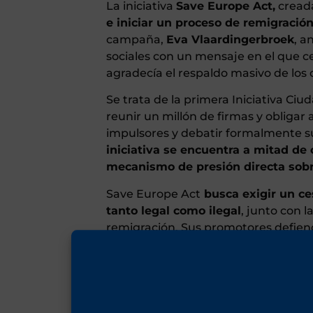
La iniciativa
Save Europe Act,
creada
e iniciar un proceso de remigració
campaña,
Eva Vlaardingerbroek
, a
sociales con un mensaje en el que c
agradecía el respaldo masivo de los
Se trata de la primera Iniciativa Ci
reunir un millón de firmas y obligar a
impulsores y debatir formalmente s
iniciativa se encuentra a mitad de
mecanismo de presión directa sobr
Save Europe Act
busca exigir un ce
tanto legal como ilegal
, junto con 
remigración. Sus promotores defiend
exteriores, la recuperación de la so
de la identidad etnocultural de los
plantea eliminar los incentivos soci
atracción para la inmigración masiva,
públicos y los contribuyentes europ