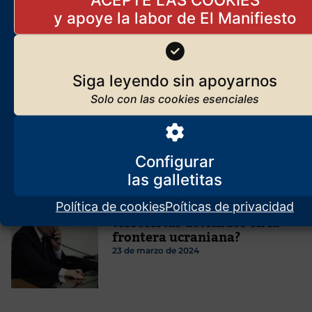
Siga leyendo sin apoyarnos
¿Francia?
14 de julio de 2026
Configurar
[RUSIA] ¿Hacían turismo los
Política de cookies
Poíticas de privacidad
terroristas detenidos en la
frontera ucraniana?
23 de marzo de 2024