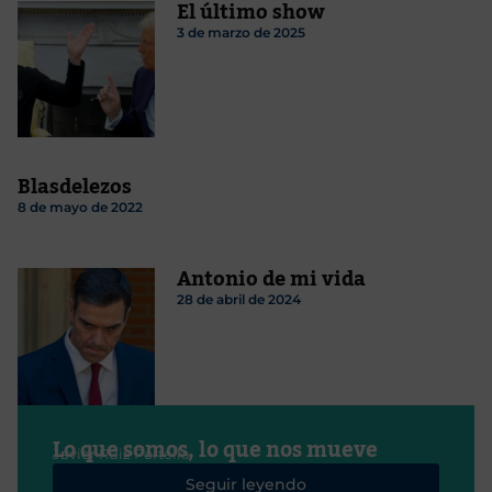
El último show
3 de marzo de 2025
Blasdelezos
8 de mayo de 2022
Antonio de mi vida
28 de abril de 2024
Lo que somos, lo que nos mueve
Javier Ruiz Portella
Seguir leyendo