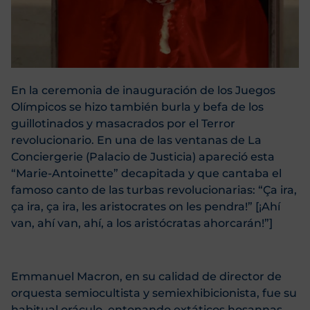
En la ceremonia de inauguración de los Juegos
Olímpicos se hizo también burla y befa de los
guillotinados y masacrados por el Terror
revolucionario. En una de las ventanas de La
Conciergerie (Palacio de Justicia) apareció esta
“Marie-Antoinette” decapitada y que cantaba el
famoso canto de las turbas revolucionarias: “Ça ira,
ça ira, ça ira, les aristocrates on les pendra!” [¡Ahí
van, ahí van, ahí, a los aristócratas ahorcarán!”]
Emmanuel Macron, en su calidad de director de
orquesta semiocultista y semiexhibicionista, fue su
habitual oráculo, entonando extáticos hosannas