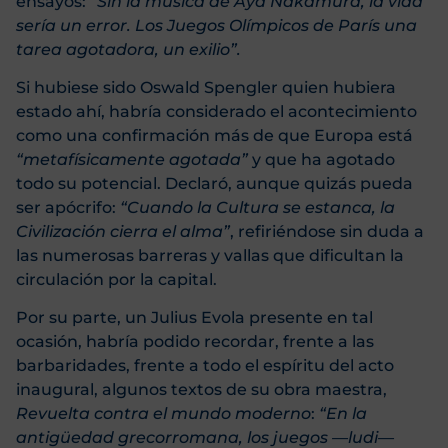
ensayos: “
Sin la música de Aya Nakamura, la vida
sería un error. Los Juegos Olímpicos de París una
tarea agotadora, un exilio”.
Si hubiese sido Oswald Spengler quien hubiera
estado ahí, habría considerado el acontecimiento
como una confirmación más de que Europa está
“metafísicamente agotada”
y que ha agotado
todo su potencial. Declaró, aunque quizás pueda
ser apócrifo:
“Cuando la Cultura se estanca, la
Civilización cierra el alma”
, refiriéndose sin duda a
las numerosas barreras y vallas que dificultan la
circulación por la capital.
Por su parte, un Julius Evola presente en tal
ocasión, habría podido recordar, frente a las
barbaridades, frente a todo el espíritu del acto
inaugural, algunos textos de su obra maestra,
Revuelta contra el mundo moderno
:
“En la
antigüedad grecorromana, los juegos —ludi—