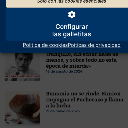
Quiebran las principales
granjas de insectos para
producir carne artificial
3 de enero de 2026
Configurar
Política de cookies
Poíticas de privacidad
ALAIN DELON: «Me iré
tranquilo, sin echar nada de
menos, y sobre todo no esta
época de mierda»
18 de agosto de 2024
Rumanía no se rinde. Simion
impugna el Pucherazo y llama
a la lucha
21 de mayo de 2025