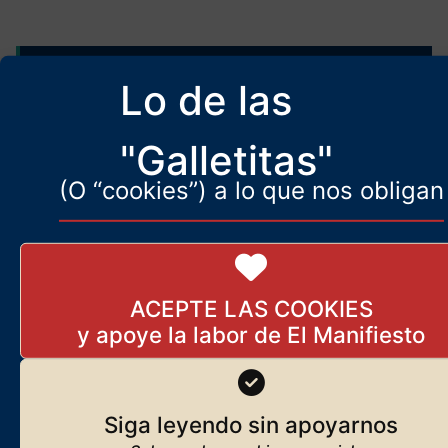
Más artículos de
ElManifiesto.com
Lo de las
Elon Musk anuncia que va a
"Galletitas"
curar la ceguera
10 de abril de 2026
(O “cookies”) a lo que nos obligan
El regreso del nihilismo
ACEPTE LAS COOKIES
protestante
21 de noviembre de 2025
Siga leyendo sin apoyarnos