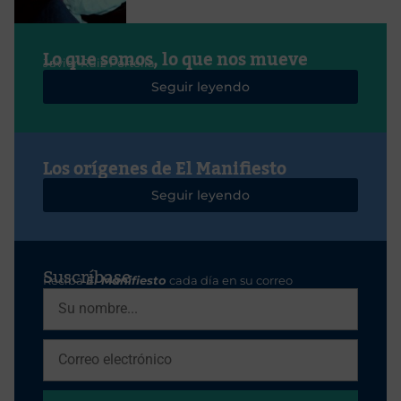
Lo que somos, lo que nos mueve
Javier Ruiz Portella
Seguir leyendo
Los orígenes de El Manifiesto
Seguir leyendo
Suscríbase
Reciba
El Manifiesto
cada día en su correo