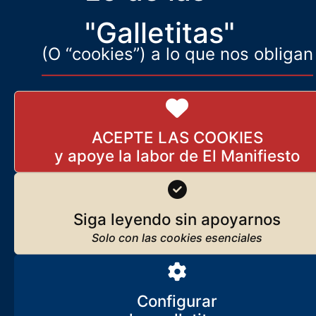
11 de julio de 2024
"Galletitas"
(O “cookies”) a lo que nos obligan
Lo que somos, lo que nos mueve
Javier Ruiz Portella
Seguir leyendo
ACEPTE LAS COOKIES
Los orígenes de El Manifiesto
Seguir leyendo
Siga leyendo sin apoyarnos
Suscríbase
Reciba
El Manifiesto
cada día en su correo
Configurar