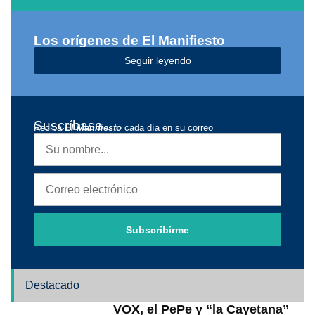
Los orígenes de El Manifiesto
Seguir leyendo
Suscríbase
Reciba
El Manifiesto
cada día en su correo
Subscribirme
Destacado
VOX, el PePe y “la Cayetana”