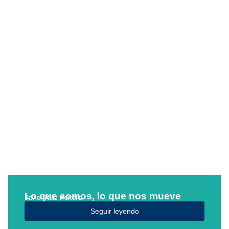
Lo que somos, lo que nos mueve
Javier Ruiz Portella
Seguir leyendo