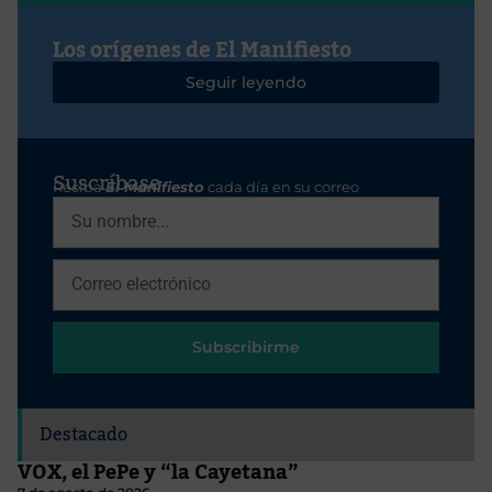
Los orígenes de El Manifiesto
Seguir leyendo
Suscríbase
Reciba
El Manifiesto
cada día en su correo
Subscribirme
Destacado
VOX, el PePe y “la Cayetana”