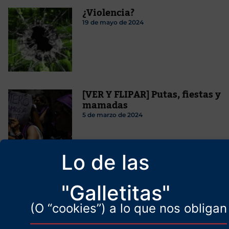
¿Violencia?
19 de mayo de 2024
[VER Y FLIPAR] Putas, fiestas y
mamadas
5 de marzo de 2024
Lo de las
Libertad de prensa
"Galletitas"
2 de mayo de 2024
(O “cookies”) a lo que nos obligan