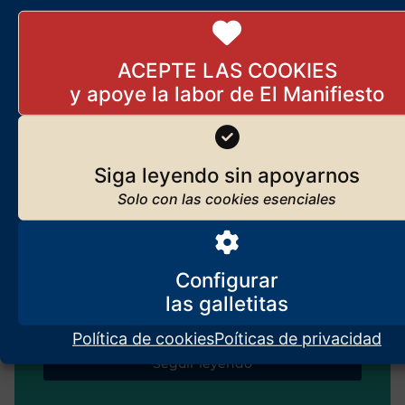
Vox, la tortuga de Aquiles y el
PP
ACEPTE LAS COOKIES
12 de febrero de 2026
Siga leyendo sin apoyarnos
[MASS MEDIA] NO es magia,
son tus impuestos
2 de abril de 2024
Configurar
Lo que somos, lo que nos mueve
Política de cookies
Poíticas de privacidad
Javier Ruiz Portella
Seguir leyendo