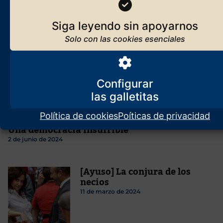
10 de marzo de 2024
Siga leyendo sin apoyarnos
Vox solo
11 de julio de 2024
Configurar
Política de cookies
Poíticas de privacidad
Una democracia insufrible
2 de junio de 2024
[Ayuso] La conjura de los
necios
11 de marzo de 2024