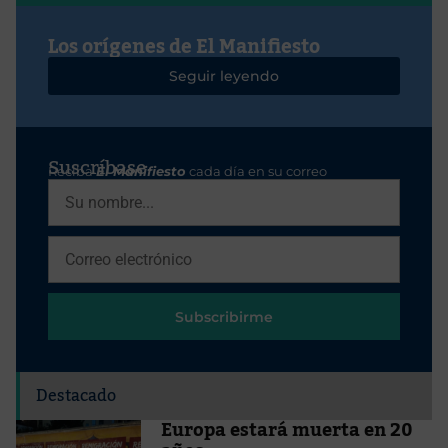
Los orígenes de El Manifiesto
Seguir leyendo
Suscríbase
Reciba
El Manifiesto
cada día en su correo
Subscribirme
Destacado
Europa estará muerta en 20