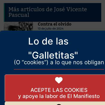
Más artículos de José Vicente
Pascual
Contra el olvido
13 de julio de 2024
Lo de las
"Galletitas"
[EL VIL METAL] La economía considerada
(O “cookies”) a lo que nos obligan
como el arte de decir gilipolleces y que apenas
se note
5 de marzo de 2024
ACEPTE LAS COOKIES
[Separatismos]
Autodeterminación para
todos