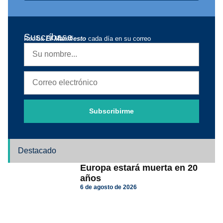
Suscríbase
Reciba
El Manifiesto
cada día en su correo
Subscribirme
Destacado
Europa estará muerta en 20
años
6 de agosto de 2026