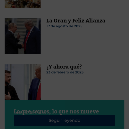
La Gran y Feliz Alianza
17 de agosto de 2025
¿Y ahora qué?
23 de febrero de 2025
Lo que somos, lo que nos mueve
Javier Ruiz Portella
Seguir leyendo