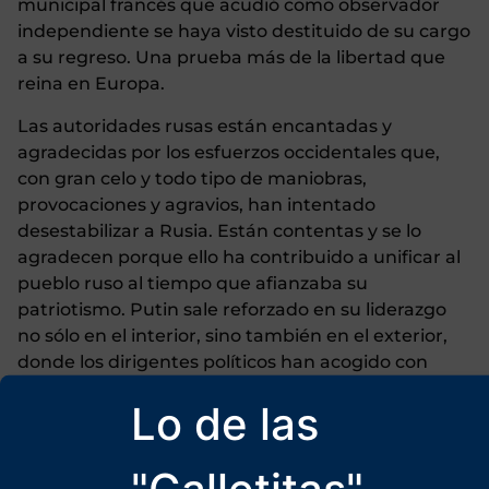
municipal francés que acudió como observador
independiente se haya visto destituido de su cargo
a su regreso. Una prueba más de la libertad que
reina en Europa.
Las autoridades rusas están encantadas y
agradecidas por los esfuerzos occidentales que,
con gran celo y todo tipo de maniobras,
provocaciones y agravios, han intentado
desestabilizar a Rusia. Están contentas y se lo
agradecen porque ello ha contribuido a unificar al
pueblo ruso al tiempo que afianzaba su
patriotismo. Putin sale reforzado en su liderazgo
no sólo en el interior, sino también en el exterior,
donde los dirigentes políticos han acogido con
satisfacción los resultados de las elecciones rusas,
Lo de las
con la excepción, por supuesto, de los
occidentales. Éstos lo ven como una pesadilla y ya
no saben qué inventarse en su permanente
"Galletitas"