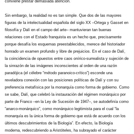
conviene prestar demasiada atención.
Sin embargo, la realidad no es tan simple. Que dos de las mayores
figuras de la intelectualidad española del siglo XX –Ortega y Gasset en
filosofía y Dalí en el campo del arte– mantuvieran tan buenas
relaciones con el Estado franquista es un hecho que, precisamente
porque desafía los esquemas preestablecidos, merece del historiador
honrado un examen profundo y libre de prejuicios. En el caso de Dalí,
la coincidencia de opuestos entre caos onírico-surrealista y sujeción de
la sinrazón de las imágenes inconscientes al orden de una razón
paradójica (el célebre “método paranoico-crítico”) esconde una
reveladora conexión con las posiciones políticas de Dalí y con su
preferencia metafísica por la monarquía como forma de gobierno. Como
se sabe, Dalí, que celebró la instauración del régimen monárquico por
parte de Franco –en la Ley de Sucesión de 1947–, se autodefinía como
“anarco-monárquico”, como monárquico legitimista para el cual “la
monarquía es la única forma de gobierno que está de acuerdo con los
últimos descubrimientos de la Biología”. En efecto, la Biología
moderna, redescubriendo a Aristóteles, ha subrayado el carácter