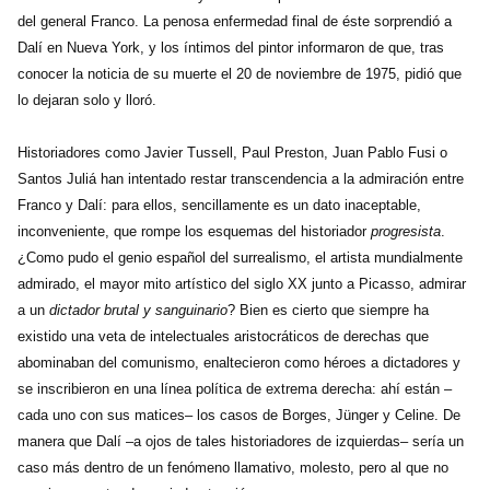
del general Franco. La penosa enfermedad final de éste sorprendió a
Dalí en Nueva York, y los íntimos del pintor informaron de que, tras
conocer la noticia de su muerte el 20 de noviembre de 1975, pidió que
lo dejaran solo y lloró.
Historiadores como Javier Tussell, Paul Preston, Juan Pablo Fusi o
Santos Juliá han intentado restar transcendencia a la admiración entre
Franco y Dalí: para ellos, sencillamente es un dato inaceptable,
inconveniente, que rompe los esquemas del historiador
progresista
.
¿Como pudo el genio español del surrealismo, el artista mundialmente
admirado, el mayor mito artístico del siglo XX junto a Picasso, admirar
a un
dictador brutal y sanguinario
? Bien es cierto que siempre ha
existido una veta de intelectuales aristocráticos de derechas que
abominaban del comunismo, enaltecieron como héroes a dictadores y
se inscribieron en una línea política de extrema derecha: ahí están –
cada uno con sus matices– los casos de Borges, Jünger y Celine. De
manera que Dalí –a ojos de tales historiadores de izquierdas– sería un
caso más dentro de un fenómeno llamativo, molesto, pero al que no