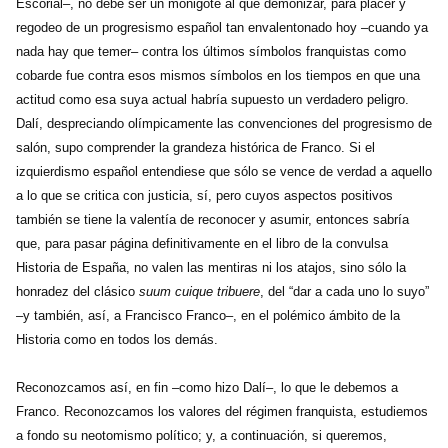
Escorial–, no debe ser un monigote al que demonizar, para placer y
regodeo de un progresismo español tan envalentonado hoy –cuando ya
nada hay que temer– contra los últimos símbolos franquistas como
cobarde fue contra esos mismos símbolos en los tiempos en que una
actitud como esa suya actual habría supuesto un verdadero peligro.
Dalí, despreciando olímpicamente las convenciones del progresismo de
salón, supo comprender la grandeza histórica de Franco. Si el
izquierdismo español entendiese que sólo se vence de verdad a aquello
a lo que se critica con justicia, sí, pero cuyos aspectos positivos
también se tiene la valentía de reconocer y asumir, entonces sabría
que, para pasar página definitivamente en el libro de la convulsa
Historia de España, no valen las mentiras ni los atajos, sino sólo la
honradez del clásico
suum cuique tribuere
, del “dar a cada uno lo suyo”
–y también, así, a Francisco Franco–, en el polémico ámbito de la
Historia como en todos los demás.
Reconozcamos así, en fin –como hizo Dalí–, lo que le debemos a
Franco. Reconozcamos los valores del régimen franquista, estudiemos
a fondo su neotomismo político; y, a continuación, si queremos,