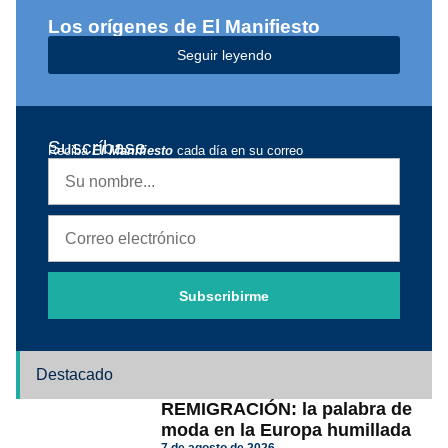
Los orígenes de El Manifiesto
Seguir leyendo
Suscríbase
Reciba
El Manifiesto
cada día en su correo
Subscribirme
Destacado
REMIGRACIÓN: la palabra de
moda en la Europa humillada