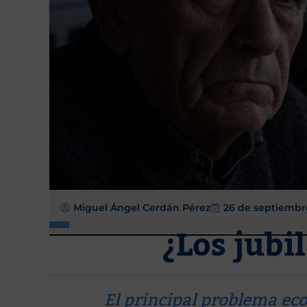
Miguel Ángel Cerdán Pérez
26 de septiembr
¿Los jubi
El principal problema ec