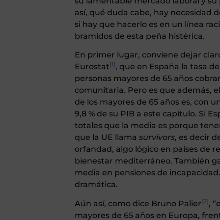
su lamentable mercado laboral y su 
así, qué duda cabe, hay necesidad d
si hay que hacerlo es en un línea raci
bramidos de esta peña histérica.
En primer lugar, conviene dejar cla
[1]
Eurostat
, que en España la tasa de
personas mayores de 65 años cobran
comunitaria. Pero es que además, el
de los mayores de 65 años es, con un
9,8 % de su PIB a este capítulo. Si 
totales que la media es porque ten
que la UE llama
survivors
, es decir 
orfandad, algo lógico en países de 
bienestar mediterráneo. También g
media en pensiones de incapacidad. E
dramática.
[2]
Aún así, como dice Bruno Palier
, 
mayores de 65 años en Europa, frente