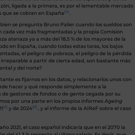
azón, ligada a la primera, es por el lamentable mercado
[4]
os que se cobran en España
.
bien se pregunta Bruno Palier cuando los sueldos son
son cada vez más fragmentadas y la propia Comisión
za atenaza ya a más del 18,5 % de los mayores de la
do en España, cuando todas estas taras, los bajos
mentadas, el peligro de pobreza, el peligro de la pérdida
 irreparable a partir de cierta edad, son bastante más
ntal y del norte?
ante es fijarnos en los datos, y relacionarlos unos con
uede hacer y qué responde simplemente a la
s de gestores de fondos o de gente cegada por su
remos por una parte en los propios informes
Ageing
[5]
[6]
21
y de 2024
, y al informe de la AIReF sobre el caso
ño 2021, el caso español indicaría que en el 2070 la
 del 41,3 % respecto al último salario. Es decir, que