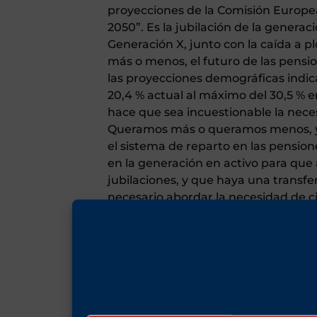
proyecciones de la Comisión Europea
2050”. Es la jubilación de la genera
Generación X, junto con la caída a p
más o menos, el futuro de las pensio
las proyecciones demográficas indi
20,4 % actual al máximo del 30,5 % 
hace que sea incuestionable la nece
Queramos más o queramos menos, 
el sistema de reparto en las pension
en la generación en activo para que
jubilaciones, y que haya una transfe
necesario abordar la necesidad de c
Ahora bien, estos cambios no tienen
hecho no deben ser así; no debemos c
siquiera como una de las partes del 
pensiones privadas han naufragado e
más del 90 % de los jubilados chilen
arancelarias de Trump y el desplome