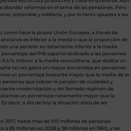
penosa estructura productiva y clase empresarial. Aún
e abordar reformas en el tema de las pensiones. Pero
onal, sostenible y solidaria, y por lo tanto opuesta a los
ro, como hace la propia Unión Europea, a través de
 ancianos es inferior a la media o que la proporción de
do una pensión es netamente inferior a la media
 porcentaje del PIB español dedicado a las pensiones
 9,5 %, inferior a la media comunitaria, que dedica un
España tal vez gasta un mayor porcentaje en pensiones
emos un porcentaje bastante mayor que la media de lo
de personas que cobran la pensión de viudedad y
reciente modernización y del llamado régimen de
astamos un porcentaje netamente mayor que la
s decir, a día de hoy la situación dista de ser
“en 2017, había más de 100 millones de personas
 a 85 millones en 2008 y 38 millones en 1960, y las