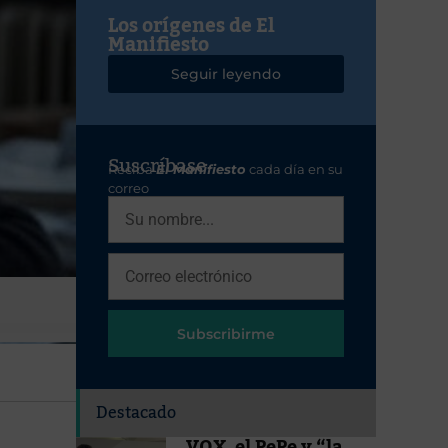
Los orígenes de El
Manifiesto
Seguir leyendo
Suscríbase
Reciba
El Manifiesto
cada día en su
correo
Subscribirme
Destacado
VOX, el PePe y “la