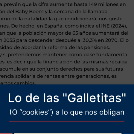
 prevén que la cifra aumente hasta 149 millones en
ción del Baby Boom y la cercana de la llamada
lomo de la natalidad la que condicionará, nos guste
nes. De hecho, en España, como indica el INE (2024),
can que la población mayor de 65 años aumentará del
en 2055 para descender después al 30,3% en 2070. Ello
sidad de abordar la reforma de las pensiones.
y si pretendemos mantener como base fundamental
es, es decir que la financiación de las mismas recaiga
 acumule en su conjunto derechos para sus futuras
rencia solidaria de rentas entre generaciones, es
iertos cambios.
Lo de las "Galletitas"
 por qué ser como pretenden los ultraliberales. De
aer en las pensiones privadas de capitalización. Ni
sistema. En este sentido, dejando al margen que las
(O “cookies”) a lo que nos obligan
n Chile y han proporcionado pensiones ridículas a
os, o el pánico que han desatado las medidas
 consiguiente de la Bolsa norteamericana entre los