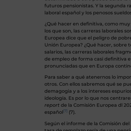
futuros pensionistas. Y la segunda r
laboral español y los penosos sueld
¿Qué hacer en definitiva, como muy 
los que son, las carreras laborales 
Europea dice que el peligro de pobre
Unión Europea? ¿Qué hacer, sobre to
salarios, las carreras laborales frag
de empleo de forma casi definitiva e
pronunciadas que en Europa contine
Para saber a qué atenernos lo import
otros. Con ellos sabremos qué se p
demagogia y a los intereses espurio
ideología. Es por lo que nos centra
report
de la Comisión Europea dl 20
[7]
español
(7).
Según el informe de la Comisión del a
tasa de remplazo sería de una pensión