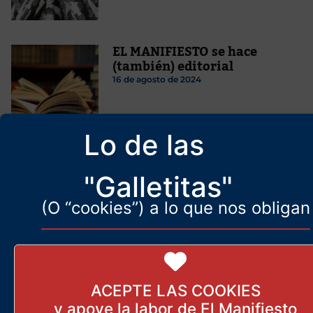
EL MANIFIESTO se hace
(también) editorial
16 de agosto de 2024
Lo de las
La AfD es la única alternativa con la que
Alemania puede salvarse
"Galletitas"
3 de enero de 2025
(O “cookies”) a lo que nos obligan
El liberalismo convierte la
identidad nacional en folclore
30 de agosto de 2025
ACEPTE LAS COOKIES