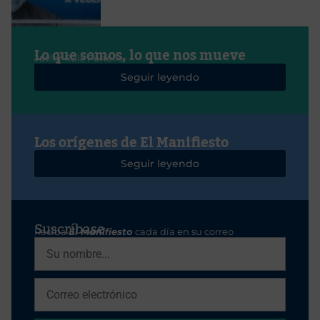
Lo que somos, lo que nos mueve
Javier Ruiz Portella
Seguir leyendo
Los orígenes de El Manifiesto
Seguir leyendo
Suscríbase
Reciba
El Manifiesto
cada día en su correo