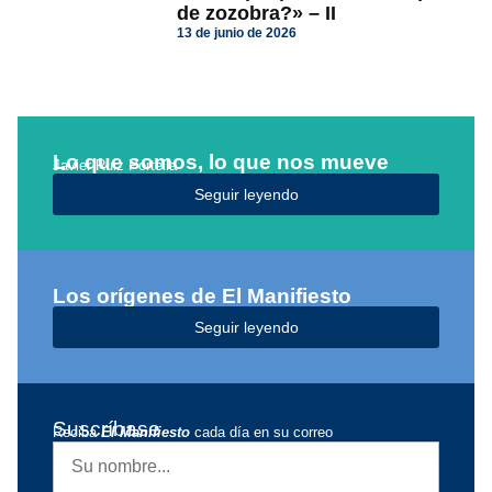
de zozobra?» – II
13 de junio de 2026
Lo que somos, lo que nos mueve
Javier Ruiz Portella
Seguir leyendo
Los orígenes de El Manifiesto
Seguir leyendo
Suscríbase
Reciba
El Manifiesto
cada día en su correo