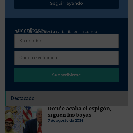
Seguir leyendo
Suscríbase
Reciba
El Manifiesto
cada día en su correo
Subscribirme
Destacado
Donde acaba el espigón,
siguen las boyas
7 de agosto de 2026