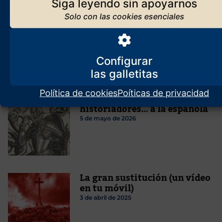
Esparza
Siga leyendo sin apoyarnos
Hágase luz sobre el
intrínguilis del conflicto
israelo-palestino
24 de enero de 2026
Configurar
Política de cookies
Poíticas de privacidad
La querella de los
historiadores… a la española
5 de mayo de 2026
La gran sustitución (un vídeo
en tu móvil)
3 de abril de 2025