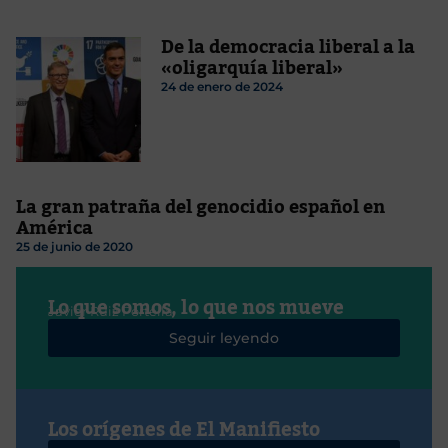
De la democracia liberal a la
«oligarquía liberal»
24 de enero de 2024
La gran patraña del genocidio español en
América
25 de junio de 2020
Lo que somos, lo que nos mueve
Javier Ruiz Portella
Seguir leyendo
Los orígenes de El Manifiesto