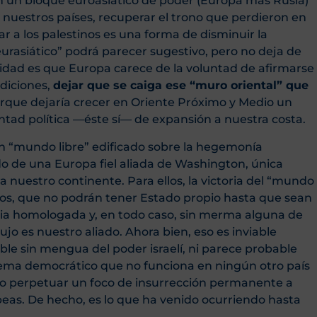
un bloque euroasiático de poder (Europa más Rusia)
 nuestros países, recuperar el trono que perdieron en
ar a los palestinos es una forma de disminuir la
rasiático” podrá parecer sugestivo, pero no deja de
lidad es que Europa carece de la voluntad de afirmarse
diciones,
dejar que se caiga ese “muro oriental” que
orque dejaría crecer en Oriente Próximo y Medio un
ntad política —éste sí— de expansión a nuestra costa.
 “mundo libre” edificado sobre la hegemonía
o de una Europa fiel aliada de Washington, única
nuestro continente. Para ellos, la victoria del “mundo
tinos, que no podrán tener Estado propio hasta que sean
ia homologada y, en todo caso, sin merma alguna de
bujo es nuestro aliado. Ahora bien, eso es inviable
ble sin mengua del poder israelí, ni parece probable
tema democrático que no funciona en ningún otro país
no perpetuar un foco de insurrección permanente a
peas. De hecho, es lo que ha venido ocurriendo hasta