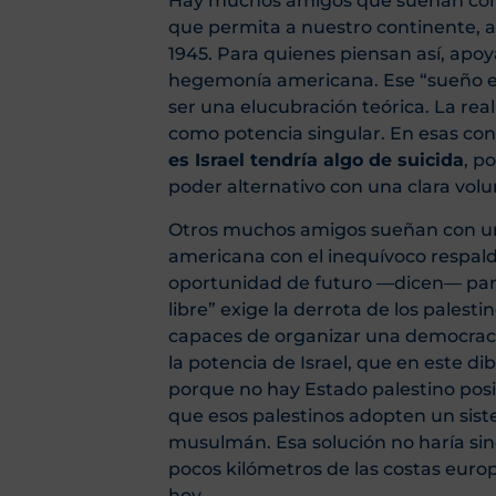
Hay muchos amigos que sueñan con 
que permita a nuestro continente, a
1945. Para quienes piensan así, apoy
hegemonía americana. Ese “sueño eu
ser una elucubración teórica. La rea
como potencia singular. En esas con
es Israel tendría algo de suicida
, p
poder alternativo con una clara volu
Otros muchos amigos sueñan con un
americana con el inequívoco respald
oportunidad de futuro —dicen— para 
libre” exige la derrota de los pales
capaces de organizar una democrac
la potencia de Israel, que en este di
porque no hay Estado palestino posi
que esos palestinos adopten un sis
musulmán. Esa solución no haría si
pocos kilómetros de las costas euro
hoy.