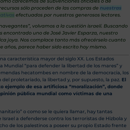
…. Como carecemos de subvenciones oficiales o de
 recursos sólo proceden de las compras de
nuestras
ativos
efectuados por nuestros generosos lectores.
a navegantes”, volvamos a la cuestión israelí. Buscando
os encontrado uno de José Javier Esparza, nuestro
tica joya. Nos complace tanto más ofrecérselo cuanto
nce años, parece haber sido escrito hoy mismo.
una característica mayor del siglo XX. Los Estados
a Mundial “para defender la libertad de los mares” y
remendas hecatombes en nombre de la democracia, los
l proletariado, la libertad y, por supuesto, la paz.
El
to ejemplo de esa artificiosa “moralización”, donde
 opinión pública mundial como víctimas de una
anitario” o como se le quiera llamar, hay tantas
Israel a defenderse contra los terroristas de Hizbola y
o de los palestinos a poseer su propio Estado frente