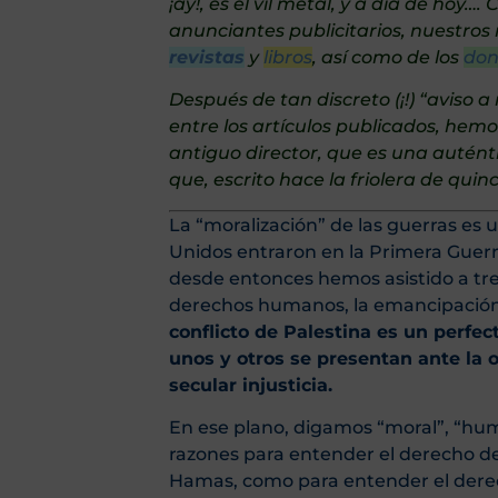
¡ay!, es el vil metal, y a día de hoy
anunciantes publicitarios, nuestros
revistas
y
libros
, así como de los
don
Después de tan discreto (¡!) “aviso 
entre los artículos publicados, hem
antiguo director, que es una autén
que, escrito hace la friolera de qui
La “moralización” de las guerras es 
Unidos entraron en la Primera Guerr
desde entonces hemos asistido a t
derechos humanos, la emancipación de
conflicto de Palestina es un perfec
unos y otros se presentan ante la
secular injusticia.
En ese plano, digamos “moral”, “hum
razones para entender el derecho de 
Hamas, como para entender el derech