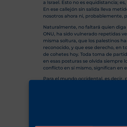
a Israel. Esto no es equidistancia; es
En ese callejón sin salida lleva met
nosotros ahora ni, probablemente, 
Naturalmente, no faltará quien diga 
ONU, ha sido vulnerado repetidas vec
misma soltura, que los palestinos ha
reconocido, y que ese derecho, en tod
de cohetes hoy. Toda toma de partido 
en esas posturas se olvida siempre lo
conflicto en sí mismo, significan en e
Para el mundo occidental, es decir,
y de la Guerra Fría, liderado por los 
Israel está siendo el muro que imp
Occidente en el mundo islámico.
Es
setenta y, con más razón, desde la d
real, es decir, con derrota política y
territorios— significaría que hay al