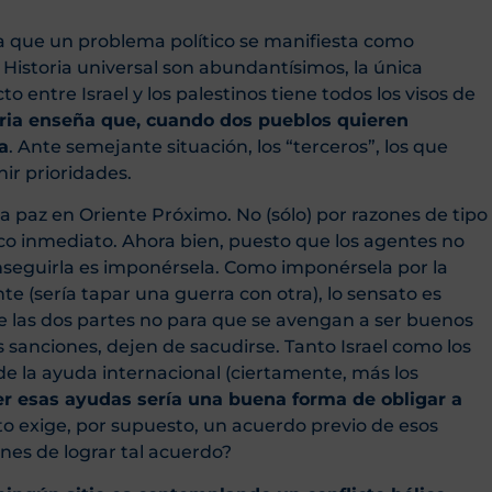
ia que un problema político se manifiesta como
a Historia universal son abundantísimos, la única
cto entre Israel y los palestinos tiene todos los visos de
oria enseña que, cuando dos pueblos quieren
a
. Ante semejante situación, los “terceros”, los que
ir prioridades.
 paz en Oriente Próximo. No (sólo) por razones de tipo
tico inmediato. Ahora bien, puesto que los agentes no
onseguirla es imponérsela. Como imponérsela por la
 (sería tapar una guerra con otra), lo sensato es
e las dos partes no para que se avengan a ser buenos
s sanciones, dejen de sacudirse. Tanto Israel como los
de la ayuda internacional (ciertamente, más los
r esas ayudas sería una buena forma de obligar a
o exige, por supuesto, un acuerdo previo de esos
nes de lograr tal acuerdo?