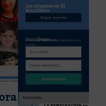
Los orígenes de El
Manifiesto
Seguir leyendo
Suscríbase
Reciba
El Manifiesto
cada día en su
correo
Subscribirme
hora
Destacado
LA REMIGRACIÓN en