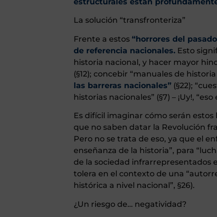
estructurales están profundamente 
La solución “transfronteriza”
Frente a estos
“horrores del pasado
de referencia nacionales.
Esto signi
historia nacional, y hacer mayor hin
(§12); concebir “manuales de historia
las barreras nacionales”
(§22); “cues
historias nacionales” (§7) – ¡Uy!, “es
Es difícil imaginar cómo serán estos
que no saben datar la Revolución fr
Pero no se trata de eso, ya que el en
enseñanza de la historia”, para “luc
de la sociedad infrarrepresentados en
tolera en el contexto de una “autorref
histórica a nivel nacional”, §26).
¿Un riesgo de… negatividad?