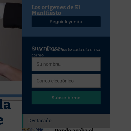
Los orígenes de El
Manifiesto
Seguir leyendo
Suscríbase
Reciba
El Manifiesto
cada día en su
correo
la
Subscribirme
e
Destacado
Donde acaba el