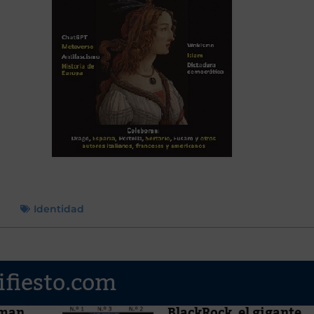
Identidad
ifiesto.com
aman
BlackRock, el gigante