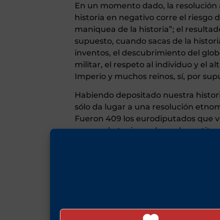
En un momento dado, la resolución 
historia en negativo corre el riesgo 
maniquea de la historia”; el resulta
supuesto, cuando sacas de la historia 
inventos, el descubrimiento del globo 
militar, el respeto al individuo y el a
Imperio y muchos reinos, sí, por su
Habiendo depositado nuestra histori
sólo da lugar a una resolución etno
Fueron 409 los eurodiputados que vo
que se abstuvieron, lo cual constit
texto sin molestar a Sabine Verheye
vileza del texto, que convierte al h
sólo puede concebirse a la luz del od