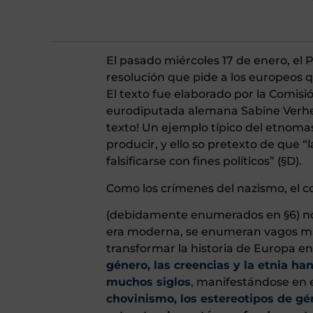
El pasado miércoles 17 de enero, e
resolución que pide a los europeos q
El texto fue elaborado por la Comisi
eurodiputada alemana Sabine Verhey
texto! Un ejemplo típico del etnom
producir, y ello so pretexto de que “l
falsificarse con fines políticos” (§D).
Como los crímenes del nazismo, el c
(debidamente enumerados en §6) no
era moderna, se enumeran vagos ma
transformar la historia de Europa en
género, las creencias y la etnia ha
muchos siglos
,
manifestándose en el
chovinismo, los estereotipos de gé