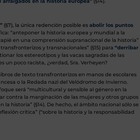
arraigados en la historia europea”
(§14).
”
(§7), la única redención posible es
abolir los puntos
fica: “anteponer la historia europea y mundial a la
capié en una comprensión supranacional de la historia”
 transfronterizos y transnacionales” (§15) para
“derribar
tionar los estereotipos y las vacas sagradas de las
o es un poco racista, ¿verdad, Sra. Verheyen?
 libros de texto transfronterizos en manos de escolares
ancesa o la Redada nazi del Velódromo de Invierno.
foque será “multicultural y sensible al género en la
har contra la marginación de las mujeres y otros grupos
 la historia” (§14). De hecho, el ámbito nacional sólo se
lexión crítica” (“sobre la historia y la responsabilidad