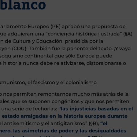
blanco
l Parlamento Europeo (PE) aprobó una propuesta de
ue adquieran una “conciencia histórica ilustrada” (§A).
ón de Cultura y Educación, presidida por la
en (CDU). También fue la ponente del texto. ¡Y vaya
asoquismo continental que sólo Europa puede
a historia nunca debe relativizarse, distorsionarse o
omunismo, el fascismo y el colonialismo
 nos permiten remontarnos mucho más atrás de la
les que se suponen congénitos y que nos permiten
 una serie de fechorías:
“las injusticias basadas en el
n estado arraigadas en la historia europea durante
 antisemitismo y el antigitanismo” (§B);
“el
nero, las asimetrías de poder y las desigualdades