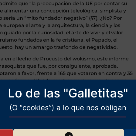
admite que “la preocupación de la UE por contar su
de alimentar una concepción teleológica, simplista y
do sería un “mito fundador negativo” (§7). ¿No? Por
europea el arte y la arquitectura, la ciencia y los
guiado por la curiosidad, el arte de vivir y el valor
ltruismo fundados en la fe cristiana, el Papado, el
puesto, hay un amargo trasfondo de negatividad.
a en el lecho de Procusto del wokismo, este informe
masoquista que fue, por consiguiente, aprobada.
taron a favor, frente a 165 que votaron en contra y 35
uye una forma débil de mostrar su desacuerdo con el
n: pertenecen al mismo grupo, el PPE. Pero dada la
Lo de las "Galletitas"
ombre blanco en culpable en cada generación, lo cual
io a sí mismo, esta abstención es difícil de aceptar.
(O “cookies”) a lo que nos obligan
© Boulevard Voltaire