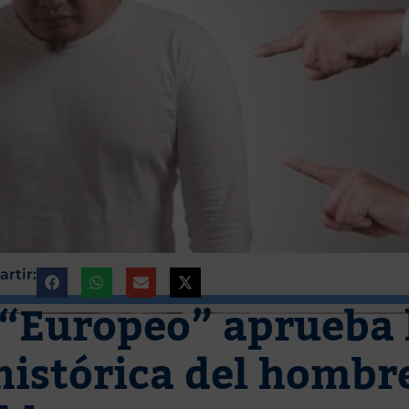
rtir:
 “Europeo” aprueba 
histórica del hombr