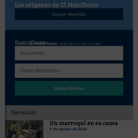
Los orígenes de El Manifiesto
Seguir leyendo
Suscríbase
Reciba
El Manifiesto
cada día en su correo
Subscribirme
Destacado
Un marroquí en su cama
9 de agosto de 2026