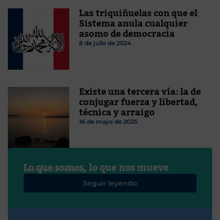
Las triquiñuelas con que el
Sistema anula cualquier
asomo de democracia
8 de julio de 2024
Existe una tercera vía: la de
conjugar fuerza y libertad,
técnica y arraigo
16 de mayo de 2025
Lo que somos, lo que nos mueve
Javier Ruiz Portella
Seguir leyendo