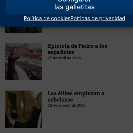
solo
13 de abril de 2025
Política de cookies
Poíticas de privacidad
Epístola de Pedro a los
españoles
27 de abril de 2024
Las élites empiezan a
rebelarse
23 de agosto de 2024