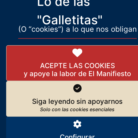
Branquinho
Lo de las
Facebook suprime la censura
"Galletitas"
11 de enero de 2025
(O “cookies”) a lo que nos obligan
Vencer en Lepanto fue tanto
ACEPTE LAS COOKIES
como derrotar hoy la
invasión islámica
6 de diciembre de 2025
Siga leyendo sin apoyarnos
Europa estará muerta en 20 años
7 de marzo de 2019
El hombre masa y el hombre
Configurar