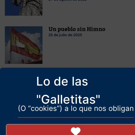
Un pueblo sin Himno
25 de julio de 2025
Santiago Armesilla: tan
Lo de las
izquierdista como patriota e
identitario
"Galletitas"
19 de marzo de 2025
(O “cookies”) a lo que nos obligan
Aún queda arte en los
tiempos contemporáneos