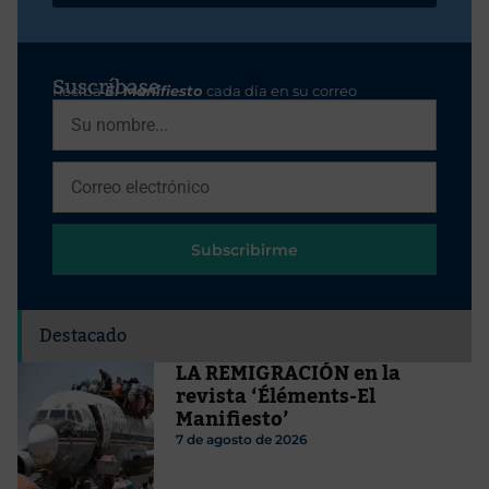
Suscríbase
Reciba
El Manifiesto
cada día en su correo
Subscribirme
Destacado
LA REMIGRACIÓN en la
revista ‘Éléments-El
Manifiesto’
7 de agosto de 2026