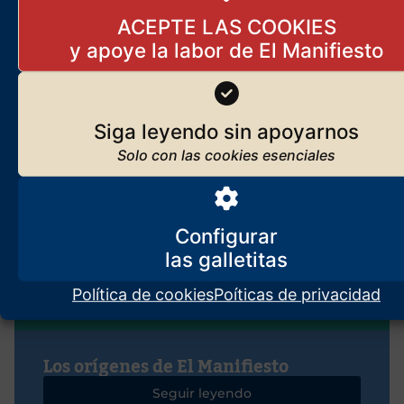
4 de diciembre de 2019
ACEPTE LAS COOKIES
Un gran científico sostiene
que la inteligencia artificial
Siga leyendo sin apoyarnos
vencerá a la humana
22 de abril de 2026
Configurar
Lo que somos, lo que nos mueve
Javier Ruiz Portella
Seguir leyendo
Política de cookies
Poíticas de privacidad
Los orígenes de El Manifiesto
Seguir leyendo