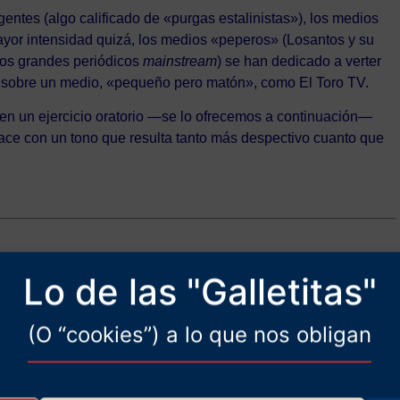
gentes (algo calificado de «purgas estalinistas»), los medios
mayor intensidad quizá, los medios «peperos» (Losantos y su
 los grandes periódicos
mainstream
) se han dedicado a verter
 sobre un medio, «pequeño pero matón», como El Toro TV.
do en un ejercicio oratorio —se lo ofrecemos a continuación—
hace con un tono que resulta tanto más despectivo cuanto que
Lo de las "Galletitas"
(O “cookies”) a lo que nos obligan