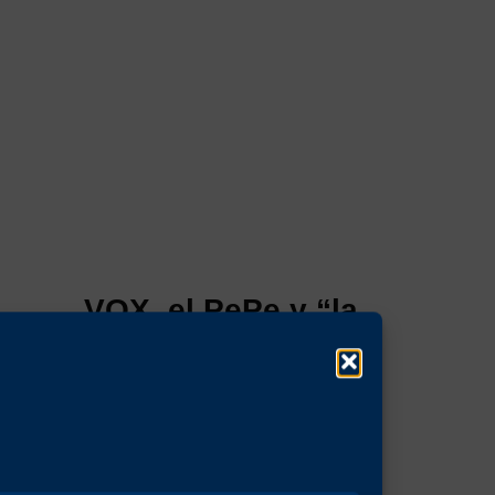
VOX, el PePe y “la
Cayetana”
8 de agosto de 2026