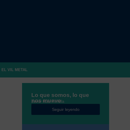
EL VIL METAL
Lo que somos, lo que
nos mueve
Javier Ruiz Portella
Seguir leyendo