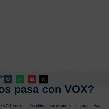
mpañía de la dirigente del PP Cayetana Álvarez de Toledo
r:
los pasa con VOX?
 de VOX, sus dos más «liberales» y conocidas figuras —Iván