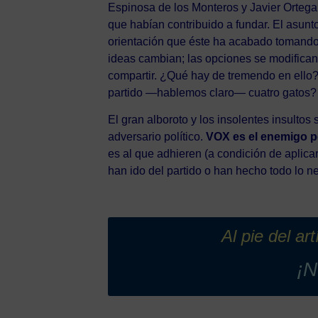
Espinosa de los Monteros y Javier Ortega 
que habían contribuido a fundar. El asun
orientación que éste ha acabado tomando
ideas cambian; las opciones se modifica
compartir. ¿Qué hay de tremendo en ello?
partido —hablemos claro— cuatro gatos?
El gran alboroto y los insolentes insultos
adversario político.
VOX es el enemigo p
es al que adhieren (a condición de aplic
han ido del partido o han hecho todo lo n
Al pie del ar
¡N