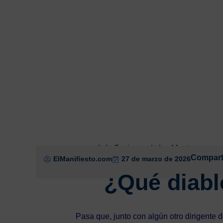
Iván Espinosa de los Monteros en co
Comparti
ElManifiesto.com
27 de marzo de 2026
¿Qué diab
Pasa que, junto con algún otro dirigente