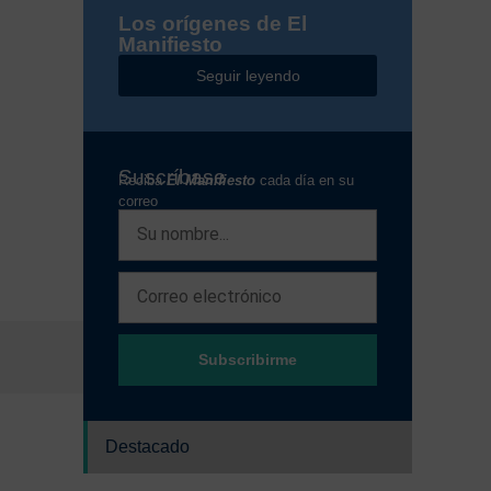
Los orígenes de El
Manifiesto
Seguir leyendo
Suscríbase
Reciba
El Manifiesto
cada día en su
correo
Subscribirme
Destacado