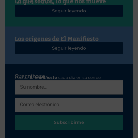
Lo que somos, lo que nos mueve
Javier Ruiz Portella
Seguir leyendo
Los orígenes de El Manifiesto
Seguir leyendo
Suscríbase
Reciba
El Manifiesto
cada día en su correo
Subscribirme