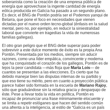
soberanista como la creación de una empresa pública de
energía que aprovechase la ingente cantidad de energía
eólica producida en Galicia ha pasado a un segundo plano.
Es decir, el BNG de Pontón podría ser el Podemos yanqui de
Belarra, que pone el foco en necesidades que vienen
dictadas por el nuevo orden tecno-global (énfasis en la salud
mental, pero no, por ejemplo, en reducir la siniestralidad
laboral que convierte en tragedias la vida de numerosas
familias gallegas).
El otro gran peligro que el BNG debe superar para poder
sobrevivir a este dulce momento de éxito es la propia Ana
Pontón. Presentada por los medios, siempre sin aducir
razones, como una líder empática, convincente y moderna
que ha conquistado el corazón de los gallegos, Pontón es de
lejos la peor candidata —más floja que
Marta Lois
— de
cuantos se presentan a las elecciones. Es cierto que ha
debido manejar bien las disputas internas de su partido y
que eso tiene su mérito, pero en cuanto a proyección pública
parece haber sido formada en la escuela de
Mariano Rajoy
,
sólo que graduándose sin la relativa gracia y desparpajo de
éste. Pese a llevar toda la vida en política, Pontón es
incapaz de pronunciar una frase mínimamente elocuente y
se limita a repetir eslóganes que hacen del sentido común
una afrenta a la inteligencia, al estilo de “Galicia es un país