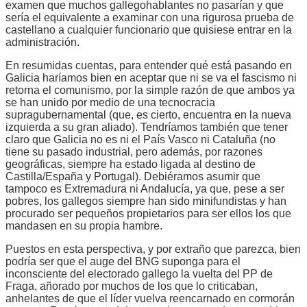
examen que muchos gallegohablantes no pasarían y que
sería el equivalente a examinar con una rigurosa prueba de
castellano a cualquier funcionario que quisiese entrar en la
administración.
En resumidas cuentas, para entender qué está pasando en
Galicia haríamos bien en aceptar que ni se va el fascismo ni
retorna el comunismo, por la simple razón de que ambos ya
se han unido por medio de una tecnocracia
supragubernamental (que, es cierto, encuentra en la nueva
izquierda a su gran aliado). Tendríamos también que tener
claro que Galicia no es ni el País Vasco ni Cataluña (no
tiene su pasado industrial, pero además, por razones
geográficas, siempre ha estado ligada al destino de
Castilla/España y Portugal). Debiéramos asumir que
tampoco es Extremadura ni Andalucía, ya que, pese a ser
pobres, los gallegos siempre han sido minifundistas y han
procurado ser pequeños propietarios para ser ellos los que
mandasen en su propia hambre.
Puestos en esta perspectiva, y por extraño que parezca, bien
podría ser que el auge del BNG suponga para el
inconsciente del electorado gallego la vuelta del PP de
Fraga, añorado por muchos de los que lo criticaban,
anhelantes de que el líder vuelva reencarnado en cormorán