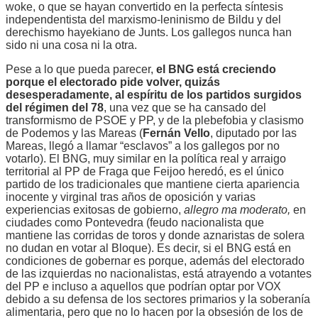
woke, o que se hayan convertido en la perfecta síntesis
independentista del marxismo-leninismo de Bildu y del
derechismo hayekiano de Junts. Los gallegos nunca han
sido ni una cosa ni la otra.
Pese a lo que pueda parecer,
el BNG está creciendo
porque el electorado pide volver, quizás
desesperadamente, al espíritu de los partidos surgidos
del régimen del 78
, una vez que se ha cansado del
transformismo de PSOE y PP, y de la plebefobia y clasismo
de Podemos y las Mareas (
Fernán Vello
, diputado por las
Mareas, llegó a llamar “esclavos” a los gallegos por no
votarlo). El BNG, muy similar en la política real y arraigo
territorial al PP de Fraga que Feijoo heredó, es el único
partido de los tradicionales que mantiene cierta apariencia
inocente y virginal tras años de oposición y varias
experiencias exitosas de gobierno,
allegro ma moderato,
en
ciudades como Pontevedra (feudo nacionalista que
mantiene las corridas de toros y donde aznaristas de solera
no dudan en votar al Bloque). Es decir, si el BNG está en
condiciones de gobernar es porque, además del electorado
de las izquierdas no nacionalistas, está atrayendo a votantes
del PP e incluso a aquellos que podrían optar por VOX
debido a su defensa de los sectores primarios y la soberanía
alimentaria, pero que no lo hacen por la obsesión de los de