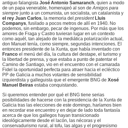
antiguo falangista
José Antonio Samaranch
, quien a modo
de un papa venerable, homenajeó al son de
Amigos para
siempre
junto a un comunista, un socialista, un catalanista y
el rey Juan Carlos
, la memoria del
president
Lluis
Companys
, fusilado a pocos metros de allí en 1940. No
podemos, sin embargo, pecar de ingenuos. Por más que los
amores de Fraga y Castro tuvieran lugar en un contexto
como aquél, tan alejado de la mediática polarización actual,
don Manuel tenía, como siempre, segundas intenciones. El
entonces presidente de la Xunta, que había inventado con
Franco
el menú del día, la cultura del destape, el turismo y
la libertad de prensa, y que estaba a punto de patentar el
Camino de Santiago, vio en el encuentro con el camarada
Fidel la oportunidad perfecta para atraer hacia el ecléctico
PP de Galicia a muchos votantes de sensibilidad
izquierdista y galleguista que el emergente BNG de
Xosé
Manuel Beiras
estaba conquistando.
Si queremos entender por qué el BNG tiene serias
posibilidades de hacerse con la presidencia de la Xunta de
Galicia tras las elecciones de este domingo, haríamos bien
en recordar ese encuentro y en dejar de lado toda fantasía
acerca de que los gallegos hayan transicionado
ideológicamente desde el lacón, las nécoras y el
conservadurismo rural, al tofu, las algas y el progresismo