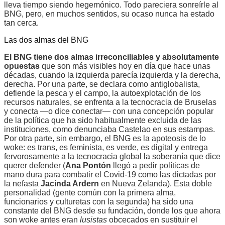
lleva tiempo siendo hegemónico. Todo pareciera sonreírle al
BNG, pero, en muchos sentidos, su ocaso nunca ha estado
tan cerca.
Las dos almas del BNG
El BNG tiene dos almas irreconciliables y absolutamente
opuestas
que son más visibles hoy en día que hace unas
décadas, cuando la izquierda parecía izquierda y la derecha,
derecha. Por una parte, se declara como antiglobalista,
defiende la pesca y el campo, la autoexplotación de los
recursos naturales, se enfrenta a la tecnocracia de Bruselas
y conecta —o dice conectar— con una concepción popular
de la política que ha sido habitualmente excluida de las
instituciones, como denunciaba Castelao en sus estampas.
Por otra parte, sin embargo, el BNG es la apoteosis de lo
woke: es trans, es feminista, es verde, es digital y entrega
fervorosamente a la tecnocracia global la soberanía que dice
querer defender (
Ana Pontón
llegó a pedir políticas de
mano dura para combatir el Covid-19 como las dictadas por
la nefasta
Jacinda Ardern
en Nueva Zelanda). Esta doble
personalidad (gente común con la primera alma,
funcionarios y culturetas con la segunda) ha sido una
constante del BNG desde su fundación, donde los que ahora
son woke antes eran
lusistas
obcecados en sustituir el