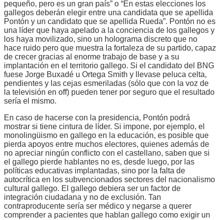
pequeño, pero es un gran país” o “En estas elecciones los
gallegos deberán elegir entre una candidata que se apellida
Pontón y un candidato que se apellida Rueda”. Pontón no es
una líder que haya apelado a la conciencia de los gallegos y
los haya movilizado, sino un holograma discreto que no
hace ruido pero que muestra la fortaleza de su partido, capaz
de crecer gracias al enorme trabajo de base y a su
implantación en el territorio gallego. Si el candidato del BNG
fuese Jorge Buxadé u Ortega Smith y llevase peluca celta,
pendientes y las cejas esmeriladas (sólo que con la voz de
la televisión en off) pueden tener por seguro que el resultado
sería el mismo.
En caso de hacerse con la presidencia, Pontón podrá
mostrar si tiene cintura de líder. Si impone, por ejemplo, el
monolingüismo en gallego en la educación, es posible que
pierda apoyos entre muchos electores, quienes además de
no apreciar ningún conflicto con el castellano, saben que si
el gallego pierde hablantes no es, desde luego, por las
políticas educativas implantadas, sino por la falta de
autocrítica en los subvencionados sectores del nacionalismo
cultural gallego. El gallego debiera ser un factor de
integración ciudadana y no de exclusión. Tan
contraproducente sería ser médico y negarse a querer
comprender a pacientes que hablan gallego como exigir un