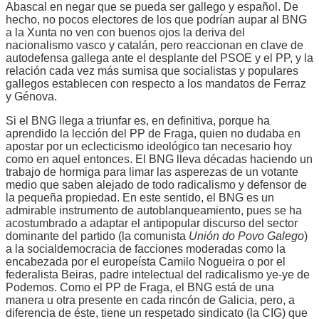
Abascal en negar que se pueda ser gallego y español. De
hecho, no pocos electores de los que podrían aupar al BNG
a la Xunta no ven con buenos ojos la deriva del
nacionalismo vasco y catalán, pero reaccionan en clave de
autodefensa gallega ante el desplante del PSOE y el PP, y la
relación cada vez más sumisa que socialistas y populares
gallegos establecen con respecto a los mandatos de Ferraz
y Génova.
Si el BNG llega a triunfar es, en definitiva, porque ha
aprendido la lección del PP de Fraga, quien no dudaba en
apostar por un eclecticismo ideológico tan necesario hoy
como en aquel entonces. El BNG lleva décadas haciendo un
trabajo de hormiga para limar las asperezas de un votante
medio que saben alejado de todo radicalismo y defensor de
la pequeña propiedad. En este sentido, el BNG es un
admirable instrumento de autoblanqueamiento, pues se ha
acostumbrado a adaptar el antipopular discurso del sector
dominante del partido (la comunista
Unión do Povo Galego
)
a la socialdemocracia de facciones moderadas como la
encabezada por el europeísta Camilo Nogueira o por el
federalista Beiras, padre intelectual del radicalismo ye-ye de
Podemos. Como el PP de Fraga, el BNG está de una
manera u otra presente en cada rincón de Galicia, pero, a
diferencia de éste, tiene un respetado sindicato (la CIG) que