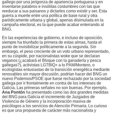
gallego por una jerigonza de apariencia portuguesa y en
inventarse palabros e insólitas costumbres con las que
reeducar a sus paisanos y dictarles como existir y ser. Esta
guerra a muerte entre una política de base rural y otra
paródicamente urbana y global, apenas disimulada en la
campaña electoral, es la que puede acabar enterrando al
BNG.
En las experiencias de gobierno, e incluso de oposición,
siempre ha triunfado la primera de estas almas, hasta el
punto de invisibilizar políticamente a la segunda. Sin
embargo, el peso creciente de un voto urbano representado,
en su cúspide, por nacionalistas woke que se declaran
veganos (¿acabará el Bloque con la ganadería y pesca
gallegas?), activistas LGTBIQ+ a lo PAM/Montero, o
ecologistas entusiastas de la transición energética mediante
renovables sin mayor discusión, podrían hacer del BNG un
nuevo Podemos/PSOE que fuese rechazado por la sociedad
gallega por ir frontalmente en contra de los intereses de
Galicia. Las primeras señales no son buenas. Por ejemplo,
Ana Pontón
ha presentado como las dos grandes medidas
del BNG para Galicia el incremento de Juzgados de
Violencia de Género y la incorporación masiva de
psicólogos a los servicios de Atención Primaria. Lo curioso
es que una propuesta de carácter más nacionalista y