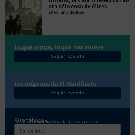
Antaño, la vida intelectual no
era sólo cosa de élites
20 de junio de 2026
Lo que somos, lo que nos mueve
Javier Ruiz Portella
Seguir leyendo
Los orígenes de El Manifiesto
Seguir leyendo
Suscríbase
Reciba
El Manifiesto
cada día en su correo