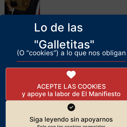
Lo de las
Incapaz de reaccionar, la
vieja élite merece ser barrida
5 de abril de 2025
"Galletitas"
(O “cookies”) a lo que nos obligan
Ucrania: grandes oticias del
frente (y no las hallará en
ningún otro lugar)
ACEPTE LAS COOKIES
27 de octubre de 2025
Cómo el Talmud judío se
Siga leyendo sin apoyarnos
burla de Jesús