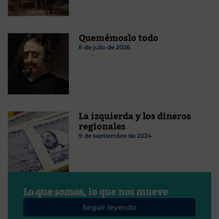
Quemémoslo todo
6 de julio de 2026
La izquierda y los dineros
regionales
9 de septiembre de 2024
Lo que somos, lo que nos mueve
Javier Ruiz Portella
Seguir leyendo