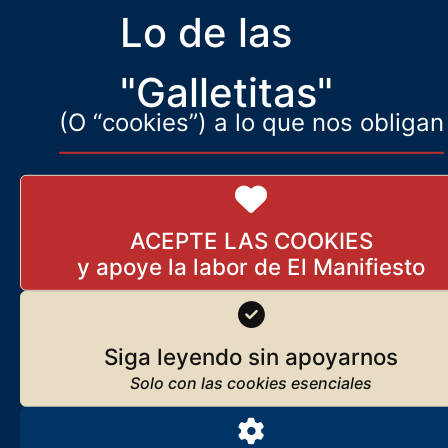
Se lanza en Europa la primera
Lo de las
IA identitaria
17 de diciembre de 2025
"Galletitas"
(O “cookies”) a lo que nos obligan
Época anal
2 de julio de 2025
ACEPTE LAS COOKIES
El paro nunca desaparecerá
Siga leyendo sin apoyarnos
25 de febrero de 2026