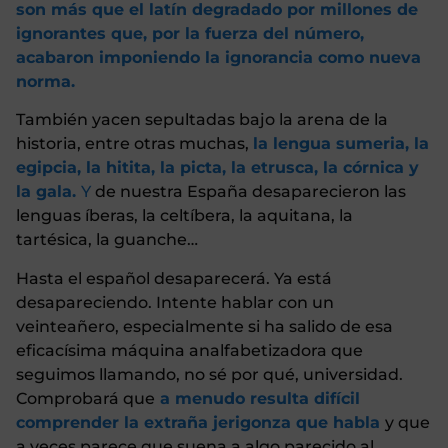
son más que el latín degradado por millones de
ignorantes que, por la fuerza del número,
acabaron imponiendo la ignorancia como nueva
norma.
También yacen sepultadas bajo la arena de la
historia, entre otras muchas,
la lengua sumeria, la
egipcia, la hitita, la picta, la etrusca, la córnica y
la gala.
Y
de nuestra España desaparecieron las
lenguas íberas, la celtíbera, la aquitana, la
tartésica, la guanche…
Hasta el español desaparecerá. Ya está
desapareciendo. Intente hablar con un
veinteañero, especialmente si ha salido de esa
eficacísima máquina analfabetizadora que
seguimos llamando, no sé por qué, universidad.
Comprobará que
a menudo resulta difícil
comprender la extraña jerigonza que habla
y que
a veces parece que suena a algo parecido al