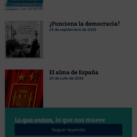
¿Funciona la democracia?
23 de septiembre de 2025
El alma de España
20 de julio de 2026
Lo que somos, lo que nos mueve
Javier Ruiz Portella
Seguir leyendo