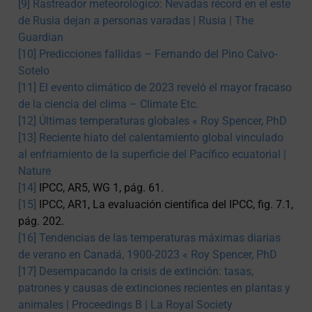
[9]
Rastreador meteorológico: Nevadas récord en el este
de Rusia dejan a personas varadas | Rusia | The
Guardian
[10]
Predicciones fallidas – Fernando del Pino Calvo-
Sotelo
[11]
El evento climático de 2023 reveló el mayor fracaso
de la ciencia del clima – Climate Etc.
[12]
Últimas temperaturas globales « Roy Spencer, PhD
[13]
Reciente hiato del calentamiento global vinculado
al enfriamiento de la superficie del Pacífico ecuatorial |
Nature
[14]
IPCC, AR5, WG 1, pág. 61.
[15]
IPCC, AR1, La evaluación científica del IPCC, fig. 7.1,
pág. 202.
[16]
Tendencias de las temperaturas máximas diarias
de verano en Canadá, 1900-2023 « Roy Spencer, PhD
[17]
Desempacando la crisis de extinción: tasas,
patrones y causas de extinciones recientes en plantas y
animales | Proceedings B | La Royal Society