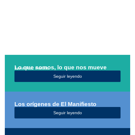
Lo que somos, lo que nos mueve
Javier Ruiz Portella
Seguir leyendo
Los orígenes de El Manifiesto
Seguir leyendo