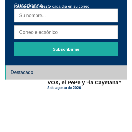
Suscríbase
Reciba
El Manifiesto
cada día en su correo
Subscribirme
Destacado
VOX, el PePe y “la Cayetana”
8 de agosto de 2026