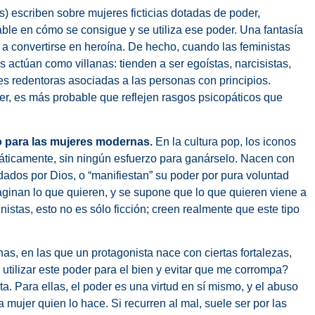
) escriben sobre mujeres ficticias dotadas de poder,
le en cómo se consigue y se utiliza ese poder. Una fantasía
 a convertirse en heroína. De hecho, cuando las feministas
 actúan como villanas: tienden a ser egoístas, narcisistas,
es redentoras asociadas a las personas con principios.
r, es más probable que reflejen rasgos psicopáticos que
co para las mujeres modernas.
En la cultura pop, los iconos
áticamente, sin ningún esfuerzo para ganárselo. Nacen con
ados por Dios, o “manifiestan” su poder por pura voluntad
Imaginan lo que quieren, y se supone que lo que quieren viene a
istas, esto no es sólo ficción; creen realmente que este tipo
as, en las que un protagonista nace con ciertas fortalezas,
tilizar este poder para el bien y evitar que me corrompa?
ta. Para ellas, el poder es una virtud en sí mismo, y el abuso
a mujer quien lo hace. Si recurren al mal, suele ser por las