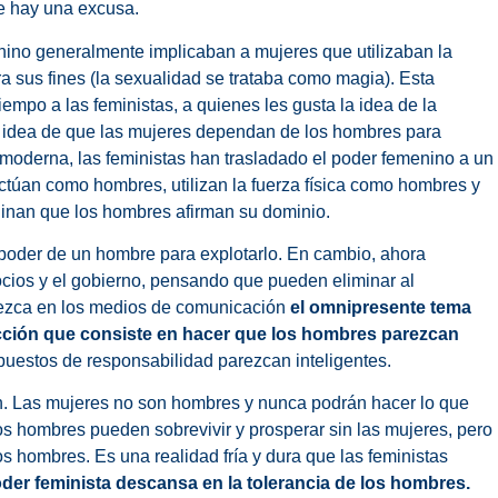
e hay una excusa.
enino generalmente implicaban a mujeres que utilizaban la
ra sus fines (la sexualidad se trataba como magia). Esta
mpo a las feministas, a quienes les gusta la idea de la
a idea de que las mujeres dependan de los hombres para
a moderna, las feministas han trasladado el poder femenino a un
ctúan como hombres, utilizan la fuerza física como hombres y
inan que los hombres afirman su dominio.
poder de un hombre para explotarlo. En cambio, ahora
gocios y el gobierno, pensando que pueden eliminar al
arezca en los medios de comunicación
el omnipresente tema
rucción que consiste en hacer que los hombres parezcan
puestos de responsabilidad parezcan inteligentes.
n. Las mujeres no son hombres y nunca podrán hacer lo que
os hombres pueden sobrevivir y prosperar sin las mujeres, pero
os hombres. Es una realidad fría y dura que las feministas
oder feminista descansa en la tolerancia de los hombres.