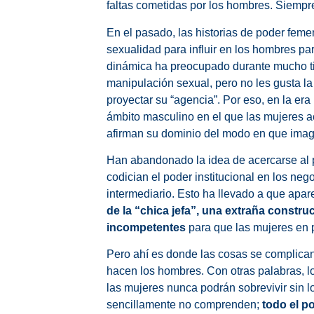
faltas cometidas por los hombres. Siempr
En el pasado, las historias de poder fem
sexualidad para influir en los hombres pa
dinámica ha preocupado durante mucho tie
manipulación sexual, pero no les gusta l
proyectar su “agencia”. Por eso, en la er
ámbito masculino en el que las mujeres a
afirman su dominio del modo en que imag
Han abandonado la idea de acercarse al 
codician el poder institucional en los ne
intermediario. Esto ha llevado a que ap
de la “chica jefa”, una extraña const
incompetentes
para que las mujeres en 
Pero ahí es donde las cosas se complica
hacen los hombres. Con otras palabras, l
las mujeres nunca podrán sobrevivir sin l
sencillamente no comprenden;
todo el p