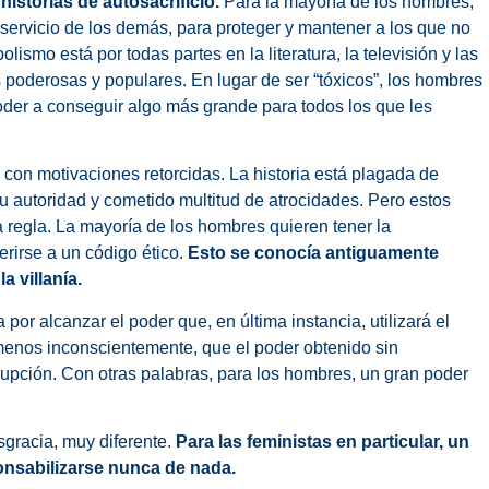
istorias de autosacrificio.
Para la mayoría de los hombres,
 servicio de los demás, para proteger y mantener a los que no
ismo está por todas partes en la literatura, la televisión y las
 poderosas y populares. En lugar de ser “tóxicos”, los hombres
oder a conseguir algo más grande para todos los que les
con motivaciones retorcidas. La historia está plagada de
 autoridad y cometido multitud de atrocidades. Pero estos
 regla. La mayoría de los hombres quieren tener la
rirse a un código ético.
Esto se conocía antiguamente
a villanía.
 por alcanzar el poder que, en última instancia, utilizará el
enos inconscientemente, que el poder obtenido sin
rupción. Con otras palabras, para los hombres, un gran poder
sgracia, muy diferente.
Para las feministas en particular, un
onsabilizarse nunca de nada.