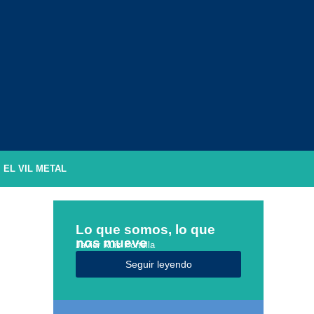
EL VIL METAL
Lo que somos, lo que
nos mueve
Javier Ruiz Portella
Seguir leyendo