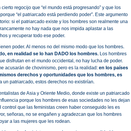
n cierto regocijo que “el mundo está progresando” y que los
orque “el patriarcado está perdiendo poder”. Este argumento
orio: si el patriarcado existe y los hombres son realmente una
 francamente no hay nada que nos impida aplastar a las
hos y recuperar todo ese poder.
o tienen poder. Al menos no del mismo modo que los hombres.
do, en realidad se lo han DADO los hombres.
Los hombres
que disfrutan en el mundo occidental, no hay lucha de poder.
e acusarán de chovinismo, pero es la realidad:
en los países
os mismos derechos y oportunidades que los hombres, es
a un patriarcado, estos derechos no existirían.
talistas de Asia y Oriente Medio, donde existe un patriarcado
nfluencia porque los hombres de esas sociedades no les dejan
l control que las feministas creen haber conseguido les es
favor, señoras, no se engañen y agradezcan que los hombres
poyar a las mujeres que les rodean.