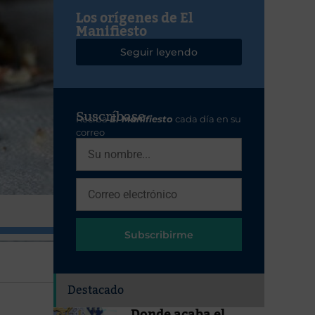
Los orígenes de El
Manifiesto
Seguir leyendo
Suscríbase
Reciba
El Manifiesto
cada día en su
correo
Subscribirme
Destacado
Donde acaba el