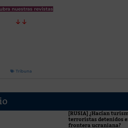
ubra nuestras revistas
↓ ↓
Tribuna
io
[RUSIA] ¿Hacían turism
terroristas detenidos e
frontera ucraniana?