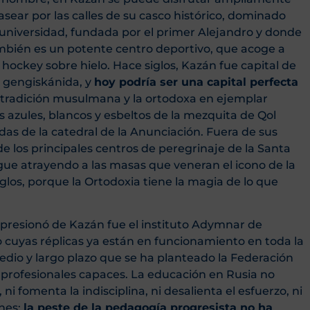
asear por las calles de su casco histórico, dominado
u universidad, fundada por el primer Alejandro y donde
También es un potente centro deportivo, que acoge a
hockey sobre hielo. Hace siglos, Kazán fue capital de
o gengiskánida, y
hoy podría ser una capital perfecta
a tradición musulmana y la ortodoxa en ejemplar
s azules, blancos y esbeltos de la mezquita de Qol
das de la catedral de la Anunciación. Fuera de sus
 los principales centros de peregrinaje de la Santa
igue atrayendo a las masas que veneran el icono de la
glos, porque la Ortodoxia tiene la magia de lo que
esionó de Kazán fue el instituto Adymnar de
cuyas réplicas ya están en funcionamiento en toda la
edio y largo plazo que se ha planteado la Federación
 profesionales capaces. La educación en Rusia no
ni fomenta la indisciplina, ni desalienta el esfuerzo, ni
nes:
la peste de la pedagogía progresista no ha