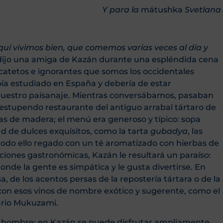
Y para la
mátushka
Svetlana
quí vivimos bien, que comemos varias veces al día y
ijo una amiga de Kazán durante una espléndida cena
 catetos e ignorantes que somos los occidentales
abía estudiado en España y debería de estar
 nuestro paisanaje. Mientras conversábamos, pasaban
n estupendo restaurante del antiguo arrabal tártaro de
as de madera; el menú era generoso y típico: sopa
 de dulces exquisitos, como la tarta
gubadya
, las
 todo ello regado con un té aromatizado con hierbas de
aficiones gastronómicas, Kazán le resultará un paraíso:
nde la gente es simpática y le gusta divertirse. En
a, de los acentos persas de la repostería tártara o de la
con esos vinos de nombre exótico y sugerente, como el
ario Mukuzami.
e el hombre; en Kazán se puede disfrutar ampliamente