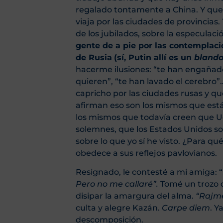
regalado tontamente a China. Y que 
viaja por las ciudades de provincias
de los jubilados, sobre la especulac
gente de a pie por las contemplaci
de Rusia
(sí, Putin allí es un
bland
hacerme ilusiones: “te han engañado”
quieren”, “te han lavado el cerebro
capricho por las ciudades rusas y q
afirman eso son los mismos que est
los mismos que todavía creen que Uc
solemnes, que los Estados Unidos son 
sobre lo que yo sí he visto. ¿Para qué
obedece a sus reflejos pavlovianos.
Resignado, le contesté a mi amiga: “
Pero no me callaré”.
Tomé un trozo d
disipar la amargura del alma.
“Rajm
culta y alegre Kazán.
Carpe diem
. Y
descomposición.