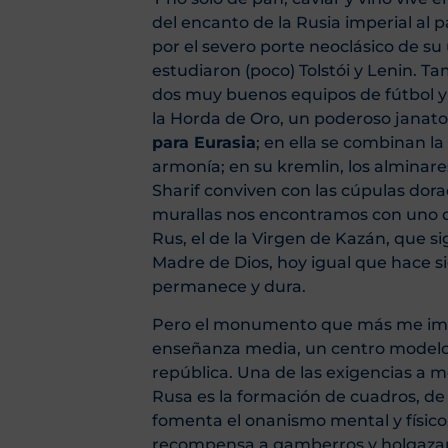
del encanto de la Rusia imperial al p
por el severo porte neoclásico de s
estudiaron (poco) Tolstói y Lenin. 
dos muy buenos equipos de fútbol y 
la Horda de Oro, un poderoso janat
para Eurasia
; en ella se combinan l
armonía; en su kremlin, los alminare
Sharif conviven con las cúpulas dora
murallas nos encontramos con uno de
Rus, el de la Virgen de Kazán, que s
Madre de Dios, hoy igual que hace si
permanece y dura.
Pero el monumento que más me impr
enseñanza media, un centro modelo 
república. Una de las exigencias a m
Rusa es la formación de cuadros, de
fomenta el onanismo mental y físico, 
recompensa a gamberros y holgaza