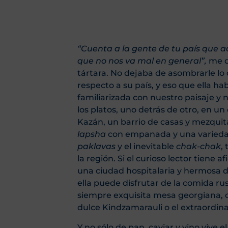
“Cuenta a la gente de tu país que a
que no nos va mal en general”,
me d
tártara. No dejaba de asombrarle lo
respecto a su país, y eso que ella h
familiarizada con nuestro paisaje y
los platos, uno detrás de otro, en u
Kazán, un barrio de casas y mezquit
lapsha
con empanada y una variedad
paklavas
y el inevitable
chak-chak
,
la región. Si el curioso lector tiene 
una ciudad hospitalaria y hermosa do
ella puede disfrutar de la comida rus
siempre exquisita mesa georgiana, 
dulce Kindzamarauli o el extraordin
Y no sólo de pan, caviar y vino viv