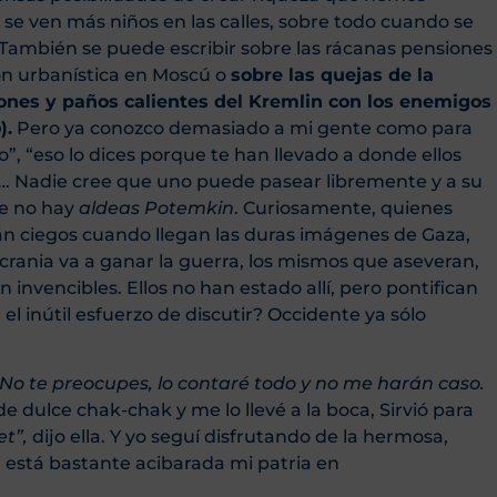
se ven más niños en las calles, sobre todo cuando se
. También se puede escribir sobre las rácanas pensiones
ión urbanística en Moscú o
sobre las quejas de la
ones y paños calientes del Kremlin con los enemigos
o
).
Pero ya conozco demasiado a mi gente como para
, “eso lo dices porque te han llevado a donde ellos
”…. Nadie cree que uno puede pasear libremente y a su
ue no hay
aldeas Potemkin
. Curiosamente, quienes
án ciegos cuando llegan las duras imágenes de Gaza,
rania va a ganar la guerra, los mismos que aseveran,
invencibles. Ellos no han estado allí, pero pontifican
 el inútil esfuerzo de discutir? Occidente ya sólo
No te preocupes, lo contaré todo y no me harán caso.
e dulce chak-chak y me lo llevé a la boca, Sirvió para
et”,
dijo ella. Y yo seguí disfrutando de la hermosa,
a está bastante acibarada mi patria en