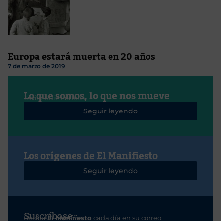
Europa estará muerta en 20 años
7 de marzo de 2019
Lo que somos, lo que nos mueve
Javier Ruiz Portella
Seguir leyendo
Los orígenes de El Manifiesto
Seguir leyendo
Suscríbase
Reciba
El Manifiesto
cada día en su correo