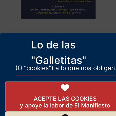
Lo de las
Sociedad
"Galletitas"
(O “cookies”) a lo que nos obligan
Más artículos de
ElManifiesto.com
Aforismos sin redención,
pero con esperanza
ACEPTE LAS COOKIES
13 de junio de 2025