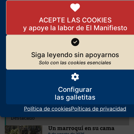
Los orígenes de El Manifiesto
ACEPTE LAS COOKIES
Seguir leyendo
Suscríbase
Reciba
El Manifiesto
cada día en su correo
Siga leyendo sin apoyarnos
Configurar
Subscribirme
Política de cookies
Poíticas de privacidad
Destacado
Un marroquí en su cama
9 de agosto de 2026