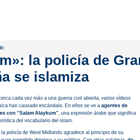
r:
»: la policía de Gra
a se islamiza
erca cada vez más a una guerra civil abierta, varios vídeos
ánica han causado escándalo. En ellos se ve a
agentes de
nes con “Salam Alaykum”
, una expresión árabe que significa
rística del vocabulario del islam.
e la policía de West Midlands agradece al principio de su
hayan permitido dirigirse a su público. Con otras palabras,
da