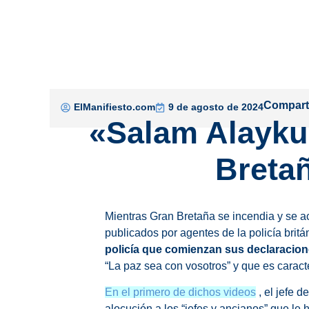
Comparti
ElManifiesto.com
9 de agosto de 2024
«Salam Alaykum
Bretañ
Mientras Gran Bretaña se incendia y se ac
publicados por agentes de la policía brit
policía que comienzan sus declaracio
“La paz sea con vosotros” y que es caracte
En el primero de dichos videos
, el jefe d
alocución a los “jefes y ancianos” que le 