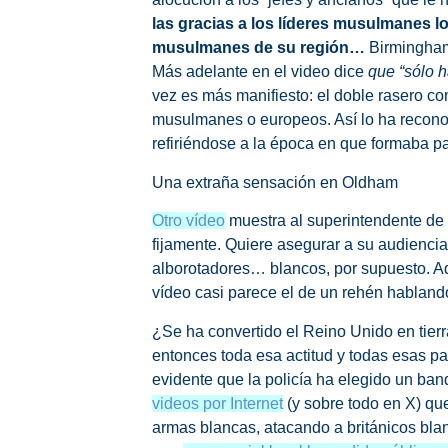
las gracias a los líderes musulmanes lo
musulmanes de su región…
Birmingham 
Más adelante en el video dice
que “sólo h
vez es más manifiesto: el doble rasero co
musulmanes o europeos. Así lo ha recono
refiriéndose a la época en que formaba pa
Una extraña sensación en Oldham
Otro vídeo
muestra al superintendente de
fijamente. Quiere asegurar a su audiencia 
alborotadores… blancos, por supuesto. A
vídeo casi parece el de un rehén habland
¿Se ha convertido el Reino Unido en tier
entonces toda esa actitud y todas esas pa
evidente que la policía ha elegido un ban
videos por Internet
(y sobre todo en X) q
armas blancas, atacando a británicos bl