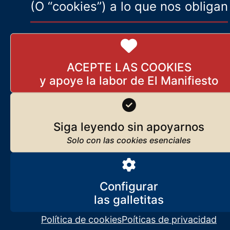
(O “cookies”) a lo que nos obligan
[DERECHA IDENTITARIA] ¿A
qué juega Giorgia Meloni? ¿En
qué campo está?
ACEPTE LAS COOKIES
31 de marzo de 2024
Tucker Carlson: “Al menos no
Siga leyendo sin apoyarnos
digan que EE. UU. es una
democracia”
28 de abril de 2024
Configurar
Lo que somos, lo que nos mueve
Javier Ruiz Portella
Seguir leyendo
Política de cookies
Poíticas de privacidad