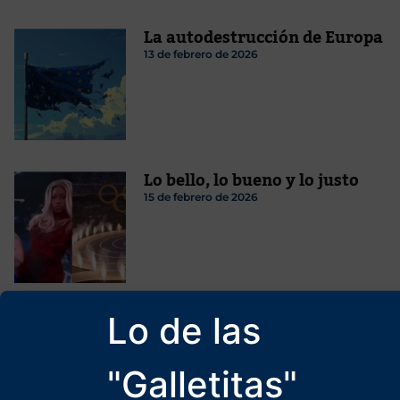
La autodestrucción de Europa
13 de febrero de 2026
Lo bello, lo bueno y lo justo
15 de febrero de 2026
Contra borregos y sumisos.
Lo de las
¡Adelante en la lucha y la
resistencia!
"Galletitas"
25 de septiembre de 2024