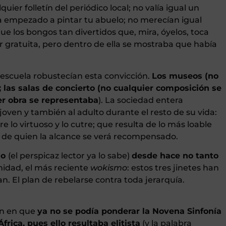
ier folletín del periódico local; no valía igual un
a empezado a pintar tu abuelo; no merecían igual
ue los bongos tan divertidos que, mira, óyelos, toca
er gratuita, pero dentro de ella se mostraba que había
 escuela robustecían esta convicción.
Los museos (no
; las salas de concierto (no cualquier composición se
ier obra se representaba
). La sociedad entera
 joven y también al adulto durante el resto de su vida:
e lo virtuoso y lo cutre; que resulta de lo más loable
to de quien la alcance se verá recompensado.
do
(el perspicaz lector ya lo sabe)
desde hace no tanto
nidad, el más reciente
wokismo
: estos tres jinetes han
. El plan de rebelarse contra toda jerarquía.
ón en que
ya no se podía ponderar la Novena Sinfonía
rica, pues ello resultaba elitista
(y la palabra