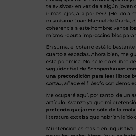
televisivos» en vez de a algún joven
ir más lejos, allá por 1997. (He ido a
mismísimo Juan Manuel de Prada, d
coherencia a este hombre: vence los
mismo reputa imprescindibles para 
En suma, el cotarro está lo bastant
cuarto a espadas. Ahora bien, me g
esta polémica. No he leído el libro d
seguidor fiel de Schopenhauer: com
una precondición para leer libros b
corta», añade el filósofo con demole
Me ocuparé aquí, por tanto, de un asu
artículo. Avanzo ya que mi pretensió
pretendo quejarme sólo de la mala 
literatura excelsa que habrían leíd
Mi intención es más bien inquisitiva.
no ya los malos libros (que ha habi