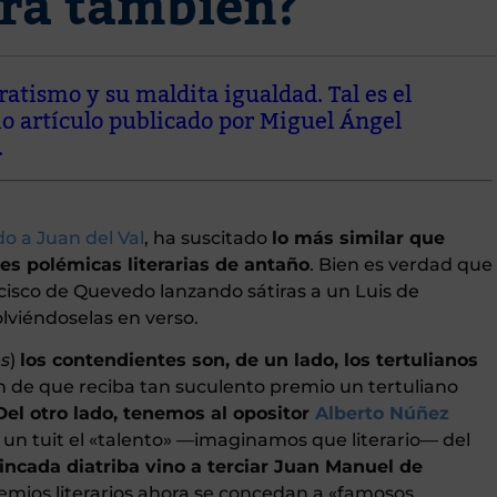
ura también?
atismo y su maldita igualdad. Tal es el
io artículo publicado por Miguel Ángel
.
o a Juan del Val
, ha suscitado
lo más similar que
res polémicas literarias de antaño
. Bien es verdad que
cisco de Quevedo lanzando sátiras a un Luis de
lviéndoselas en verso.
es
)
los contendientes son, de un lado, los tertulianos
n de que reciba tan suculento premio un tertuliano
Del otro lado, tenemos al opositor
Alberto Núñez
n tuit el «talento» —imaginamos que literario— del
incada diatriba vino a terciar Juan Manuel de
mios literarios ahora se concedan a «famosos