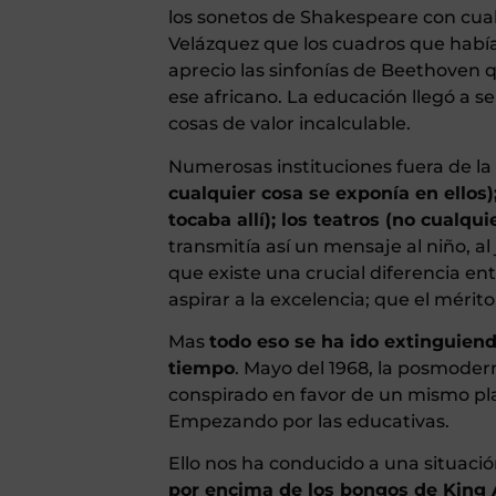
los sonetos de Shakespeare con cualqu
Velázquez que los cuadros que habí
aprecio las sinfonías de Beethoven q
ese africano. La educación llegó a s
cosas de valor incalculable.
Numerosas instituciones fuera de la
cualquier cosa se exponía en ellos)
tocaba allí); los teatros (no cualqu
transmitía así un mensaje al niño, al
que existe una crucial diferencia entr
aspirar a la excelencia; que el méri
Mas
todo eso se ha ido extinguien
tiempo
. Mayo del 1968, la posmoder
conspirado en favor de un mismo plan
Empezando por las educativas.
Ello nos ha conducido a una situaci
por encima de los bongos de King Áf