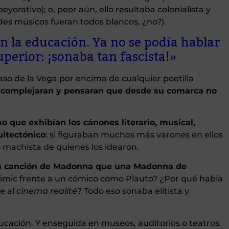
yorativo); o, peor aún, ello resultaba colonialista y
des músicos fueran todos blancos, ¿no?).
en la educación. Ya no se podía hablar
perior: ¡sonaba tan fascista!»
so de la Vega por encima de cualquier poetilla
 acomplejaran y pensaran que desde su comarca no
que exhibían los cánones literario, musical,
quitectónico
: si figuraban muchos más varones en ellos
o machista de quienes los idearon.
na canción de Madonna que una Madonna de
ómic frente a un cómico como Plauto? ¿Por qué había
e al
cinema realité
? Todo eso sonaba elitista y
educación. Y enseguida en museos, auditorios o teatros.