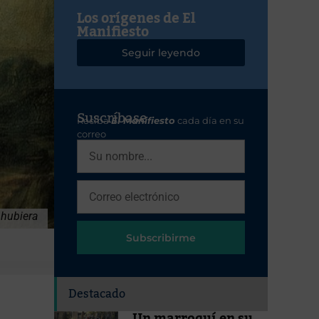
Los orígenes de El
Manifiesto
Seguir leyendo
Suscríbase
Reciba
El Manifiesto
cada día en su
correo
 hubiera
Subscribirme
Destacado
Un marroquí en su