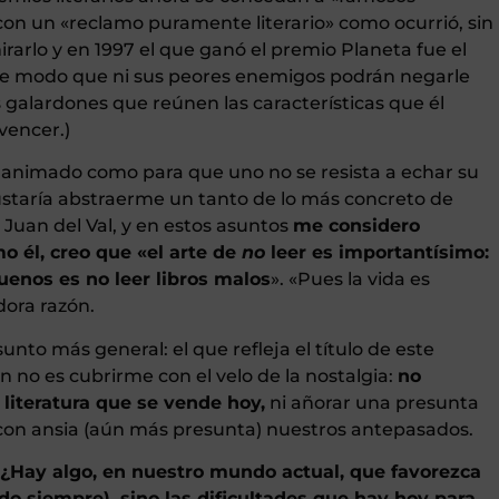
 con un «reclamo puramente literario» como ocurrió, sin
 mirarlo y en 1997 el que ganó el premio Planeta fue el
e modo que ni sus peores enemigos podrán negarle
 galardones que reúnen las características que él
vencer.)
e animado como para que uno no se resista a echar su
ustaría abstraerme un tanto de lo más concreto de
e Juan del Val, y en estos asuntos
me considero
o él, creo que «el arte de
no
leer es importantísimo:
uenos es no leer libros malos
». «Pues la vida es
dora razón.
nto más general: el que refleja el título de este
n no es cubrirme con el velo de la nostalgia:
no
literatura que se vende hoy,
ni añorar una presunta
o con ansia (aún más presunta) nuestros antepasados.
¿Hay algo, en nuestro mundo actual, que favorezca
do siempre), sino las dificultades que hay hoy para