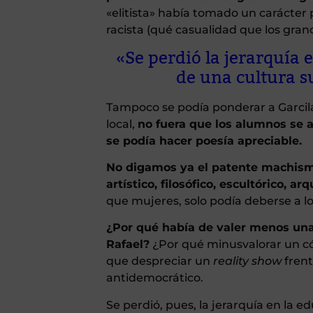
«elitista» había tomado un carácter pe
racista (qué casualidad que los gran
«Se perdió la jerarquía 
de una cultura su
Tampoco se podía ponderar a Garcila
local,
no fuera que los alumnos se
se podía hacer poesía apreciable.
No digamos ya el patente machismo 
artístico, filosófico, escultórico, ar
que mujeres, solo podía deberse a l
¿Por qué había de valer menos u
Rafael?
¿Por qué minusvalorar un c
que despreciar un
reality show
frent
antidemocrático.
Se perdió, pues, la jerarquía en la 