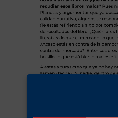
repudiar esos libros malos?
Pues no
Planeta, y argumentar que ya busca
calidad narrativa, algunos te respond
¡Te estás refiriendo a algo por comple
de resultados del libro! ¿Quién eres
literatura lo que el mercado, lo que
¿Acaso estás en contra de la democra
contra del mercado? ¡Entonces eres 
bolsillo, lo que está bien o mal escri
A estas alturas creo que ya no hay na
llamen «facha». Ni nadie, dentro de 
bien, a algunos sí nos importa descu
que hoy la gente no sólo lea litera
literatura buena y la mala
. Pecados
en su día a John Grisham); pero la in
(tras acabar mi primer libro de Gri
sucio, con ganas de ducharme leyen