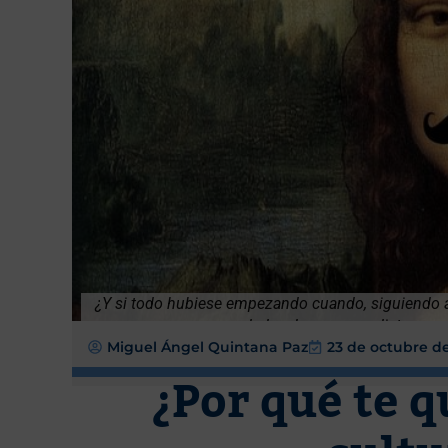
¿Y si todo hubiese empezando cuando, siguiendo a 
dado a los vanguardistas por b
Miguel Ángel Quintana Paz
23 de octubre d
¿Por qué te q