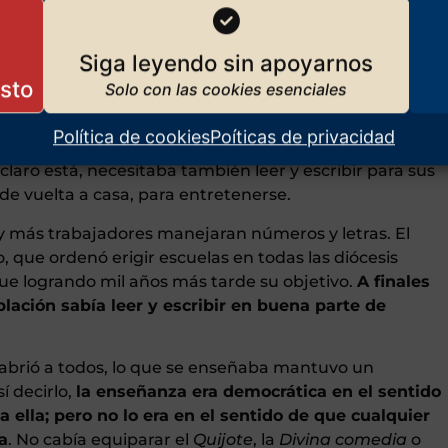
d contemporánea de defender lo bueno y denostar lo
 más allá de ella
. Y hay una selva privilegiada para
Siga leyendo sin apoyarnos
es: la selva educativa.
cidad de leer y escribir literatura se limitaba a unos
 nuestro Arcipreste de Hita), ya fueran nobles (tal que
Política de cookies
Poíticas de privacidad
co, sin embargo, esas habilidades se irían
laro está, necesitaba también leer y escribir para sus
y de vuelta a casa, para entretenerse.
y más trabajadores manejaran números y letras. El
 que ordenó erigir escuelas en todas las diócesis
fue logrando mil años más tarde su objetivo.
A finales
blación sabía leer y escribir en buena parte de
 abrió a todos, lo que se enseñaba mantuvo un
í decirlo,
la enseñanza era democrática en el sentido
 ella; pero no lo era en el sentido de que cualquier
a
. No cabía equiparar el
Quijote
, la
Divina comedia
o