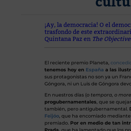
cult
¡Ay, la democracia! O el democr
trasfondo de este extraordinar
Quintana Paz en
The Objective
El reciente premio Planeta,
concedid
tenemos hoy en
España
a las ilust
sus protagonistas no son ya un Fran
Góngora, ni un Luis de Góngora devo
En nuestros días (
o tempora, o mor
progubernamentales
, que se queja
también, pero antigubernamental.
Feijóo
, que ha encomiado mediante u
premiado.
Por en medio de tan intr
Prada,
que ha lamentado que los pre