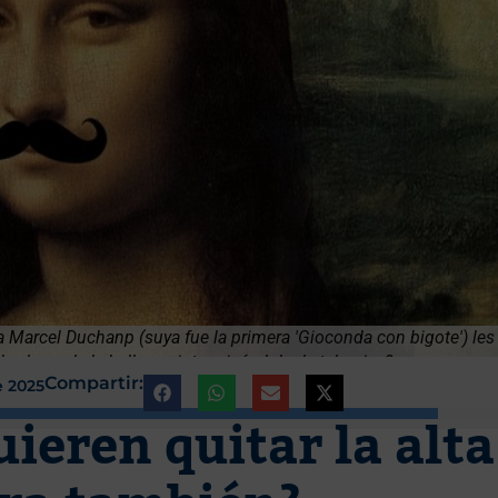
Marcel Duchanp (suya fue la primera 'Gioconda con bigote') les
urlarse de la belleza pintarrajeándola de tal guisa?
Compartir:
e 2025
uieren quitar la alta