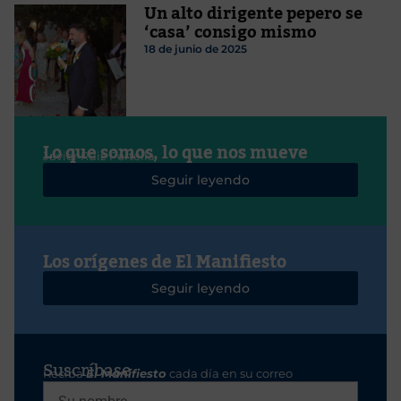
Un alto dirigente pepero se
‘casa’ consigo mismo
18 de junio de 2025
Lo que somos, lo que nos mueve
Javier Ruiz Portella
Seguir leyendo
Los orígenes de El Manifiesto
Seguir leyendo
Suscríbase
Reciba
El Manifiesto
cada día en su correo