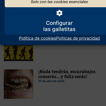
afirmar que un hombre no
puede ser lesbiana
8 de febrero de 2024
Configurar
Ucrania: después de la guerra,
¿el gran remplazo?
Política de cookies
Poíticas de privacidad
31 de marzo de 2025
¡Nada tendrás, escarabajos
comerás… y feliz serás!
27 de abril de 2025