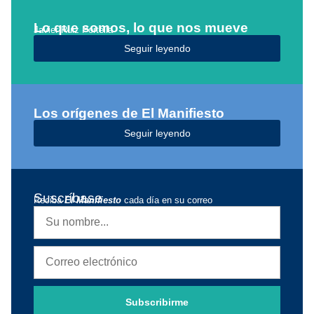
Lo que somos, lo que nos mueve
Javier Ruiz Portella
Seguir leyendo
Los orígenes de El Manifiesto
Seguir leyendo
Suscríbase
Reciba
El Manifiesto
cada día en su correo
Subscribirme