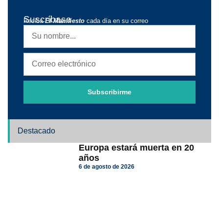
Suscríbase
Reciba
El Manifiesto
cada día en su correo
Subscribirme
Destacado
Europa estará muerta en 20
años
6 de agosto de 2026