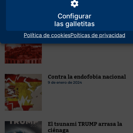
entenderá
18 de noviembre de 2025
Configurar
La gran sustitución (un vídeo
en tu móvil)
Política de cookies
Poíticas de privacidad
3 de abril de 2025
Contra la endofobia nacional
9 de enero de 2024
El tsunami TRUMP arrasa la
ciénaga