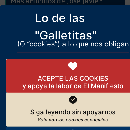
Más artículos de José Javier
Esparza
Lo de las
De la democracia liberal a la
«oligarquía liberal»
"Galletitas"
24 de enero de 2024
(O “cookies”) a lo que nos obligan
Lo más importante que ha
pasado
ACEPTE LAS COOKIES
13 de agosto de 2024
Lo que nunca ha entendido
Siga leyendo sin apoyarnos
del conflicto israelo-
palestino, y que ahora