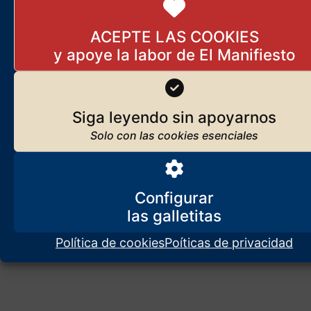
IA identitaria
17 de diciembre de 2025
ACEPTE LAS COOKIES
Ser blanco es peligroso
Siga leyendo sin apoyarnos
22 de junio de 2026
Configurar
La izquierda y los dineros
regionales
Política de cookies
Poíticas de privacidad
9 de septiembre de 2024