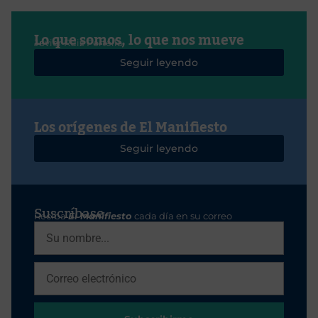
Lo que somos, lo que nos mueve
Javier Ruiz Portella
Seguir leyendo
Los orígenes de El Manifiesto
Seguir leyendo
Suscríbase
Reciba
El Manifiesto
cada día en su correo