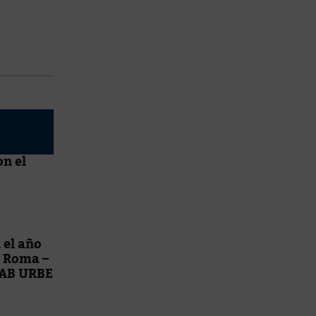
on el
el año
e Roma –
AB URBE