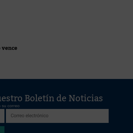
o vence
estro Boletín de Noticias
 su correo