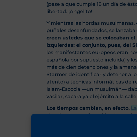
(pese a que cumple 18 un día de ést
libertad. ¡Angelito!
Y mientras las hordas musulmanas, c
puñales desenfundados, se lanzaban a
creen ustedes que se colocaban el g
izquierdas: el conjunto, pues, del
los manifestantes europeos eran hos
española por supuesto incluida) y los
más de cien detenciones y la amenaz
Starmer de identificar y detener a 
atento) a técnicas informáticas de re
Islam-Escocia —un musulmán— daba u
vacilar, sacara ya el ejército a la calle
Los tiempos cambian, en efecto.
La
demócrata, que lleva décadas y déc
democracia,-libertad-de-expresión,-l
amenazada civilización europea), lo va