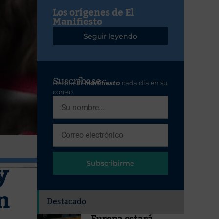
Los orígenes de El
Manifiesto
Seguir leyendo
Suscríbase
Reciba
El Manifiesto
cada día en su
correo
y
Subscribirme
n
Destacado
Europa estará