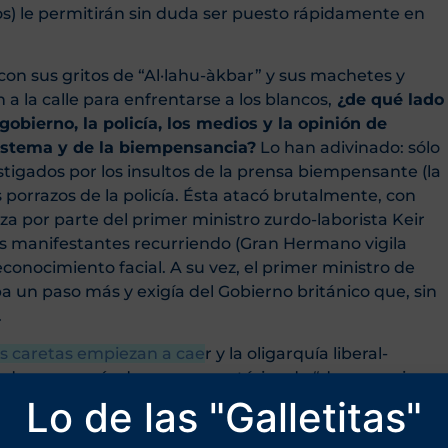
os) le permitirán sin duda ser puesto rápidamente en
on sus gritos de “Al·lahu-àkbar” y sus machetes y
 la calle para enfrentarse a los blancos,
¿de qué lado
obierno, la policía, los medios y la opinión de
 Sistema y de la biempensancia?
Lo han adivinado: sólo
tigados por los insultos de la prensa biempensante (la
 porrazos de la policía. Ésta atacó brutalmente, con
a por parte del primer ministro zurdo-laborista Keir
los manifestantes recurriendo (Gran Hermano vigila
conocimiento facial. A su vez, el primer ministro de
n paso más y exigía del Gobierno británico que, sin
.
s caretas empiezan a cae
r y la oligarquía liberal-
adas pavoneándose con su retórica de “democracia,-
ibertad” (en la cual cabe todo… salvo la defensa de la
Lo de las "Galletitas"
 a tener difícil para que, salvo los cegatos, no