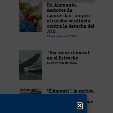
En Alemania,
sectores de
izquierdas rompen
el cordón sanitario
contra la derecha del
AfD
22 de junio de 2025
‘Accidente laboral’
en el Estrecho
13 de mayo de 2026
‘Éléments’, la mítica
revista de la
Nouvelle Droite, por
fin en español
2 de febrero de 2025