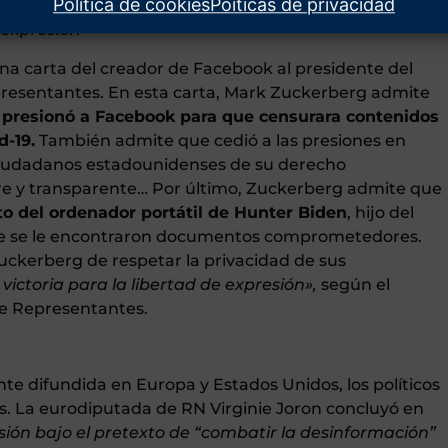
Política de cookies
Poíticas de privacidad
 expresión
una carta del creador de Facebook al presidente del
presentantes. En esta carta, Mark Zuckerberg admite
s presionó a Facebook para que censurara contenidos
d-19.
También admite que cedió a las presiones en
s ciudadanos estadounidenses de su derecho
bre y transparente… Por último, Zuckerberg admite que
o del ordenador portátil de Hunter Biden
, hijo del
que se le encontraron documentos comprometedores.
ckerberg de respetar la privacidad de sus
victoria para la libertad de expresión»,
según el
e Representantes.
te difundida en Europa y Estados Unidos, los políticos
s. La eurodiputada de RN Virginie Joron concluyó en
sión bajo el pretexto de “combatir la desinformación”