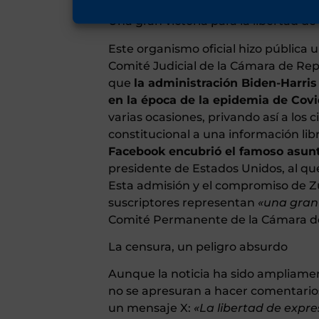
Una gran victoria para la libertad de
Este organismo oficial hizo pública 
Comité Judicial de la Cámara de Re
que
la administración Biden-Harri
en la época de la epidemia de Covi
varias ocasiones, privando así a lo
constitucional a una información li
Facebook encubrió el famoso asunt
presidente de Estados Unidos, al 
Esta admisión y el compromiso de Zu
suscriptores representan
«una gran 
Comité Permanente de la Cámara d
La censura, un peligro absurdo
Aunque la noticia ha sido ampliamen
no se apresuran a hacer comentario
un mensaje X:
«La libertad de expre