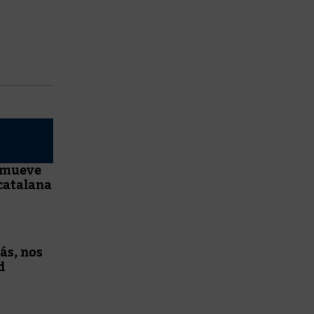
n mueve
 catalana
ás, nos
d