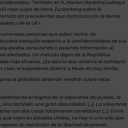
occidentales».
También en X, Marion Maréchal subraya
«El mea culpa de Mark Zuckerberg sobre la
emoto sin precedentes que contrasta con la deriva
opeos y de la UE».
 numerosas personas que solían tachar de
tuviera tranquilo respecto a la confidencialidad de sus
esa estaba censurando o pasando información al
 los afectados. Un método digno de la República
iales más eficaces. ¿Es esto lo que reclama el comisario
r caso, el expediente abierto a Musk es muy similar.
garquía globalista deberían meditar sobre estas
nsiblemente el dogma de la soberanía del pueblo, la
o, sino también una gran absurdidad.
[…
].
La soberanía
prensa son dos cosas totalmente correlativas
[…]
.
Entre
 que viven en Estados Unidos, no hay ni uno solo que
oponer la restricción de la libertad de prensa.