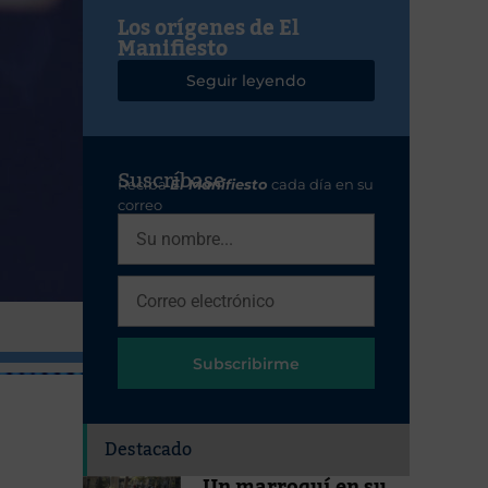
Los orígenes de El
Manifiesto
Seguir leyendo
Suscríbase
Reciba
El Manifiesto
cada día en su
correo
Subscribirme
Destacado
Un marroquí en su