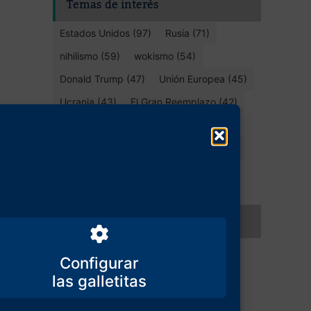
Temas de interés
Estados Unidos (97)
Rusia (71)
nihilismo (59)
wokismo (54)
Donald Trump (47)
Unión Europea (45)
Ucrania (43)
El Gran Reemplazo (42)
liberalismo (39)
democracia (38)
España (35)
Invasión migratoria (30)
identidad (30)
Occidente (28)
ideología de género (27)
Compartir este artículo
Configurar