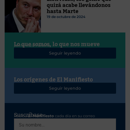
quizá acabe llevándonos
hasta Marte
19 de octubre de 2024
Lo que somos, lo que nos mueve
Javier Ruiz Portella
Seguir leyendo
Los orígenes de El Manifiesto
Seguir leyendo
Suscríbase
Reciba
El Manifiesto
cada día en su correo