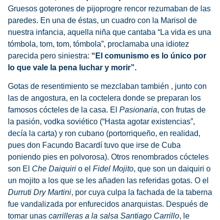
Gruesos goterones de pijoprogre rencor rezumaban de las
paredes. En una de éstas, un cuadro con la Marisol de
nuestra infancia, aquella niña que cantaba “La vida es una
tómbola, tom, tom, tómbola”, proclamaba una idiotez
parecida pero siniestra:
“El comunismo es lo único por
lo que vale la pena luchar y morir”.
Gotas de resentimiento se mezclaban también , junto con
las de angostura, en la coctelera donde se preparan los
famosos cócteles de la casa. El
Pasionaria
, con frutas de
la pasión, vodka soviético (“Hasta agotar existencias”,
decía la carta) y ron cubano (portorriqueño, en realidad,
pues don Facundo Bacardí tuvo que irse de Cuba
poniendo pies en polvorosa). Otros renombrados cócteles
son El
Che Daiquiri
o el
Fidel Mojito
, que son un daiquiri o
un mojito a los que se les añaden las referidas gotas. O el
Durruti Dry Martini
, por cuya culpa la fachada de la taberna
fue vandalizada por enfurecidos anarquistas. Después de
tomar unas
carrilleras a la salsa
Santiago Carrillo
, le