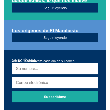
Lo que somos, lo que nos mueve
Javier Ruiz Portella
Seguir leyendo
Los orígenes de El Manifiesto
Seguir leyendo
Suscríbase
Reciba
El Manifiesto
cada día en su correo
Subscribirme