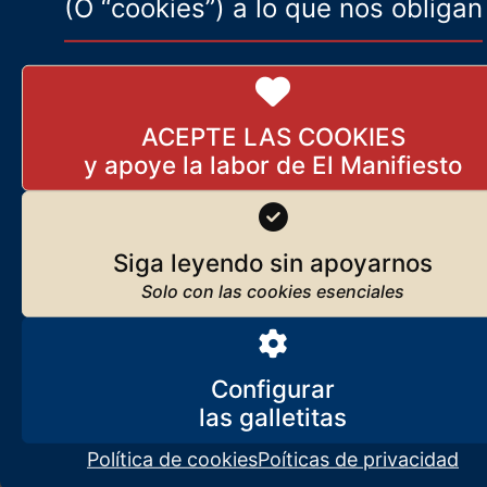
contemporáneo
(O “cookies”) a lo que nos obligan
6 de marzo de 2024
«España ha muerto», dice el
ACEPTE LAS COOKIES
más españolista de los
españoles
10 de octubre de 2024
Siga leyendo sin apoyarnos
¡Abajo las caretas!
17 de julio de 2024
Configurar
Política de cookies
Poíticas de privacidad
Lo que somos, lo que nos mueve
Javier Ruiz Portella