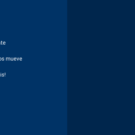
nte
nos mueve
is!