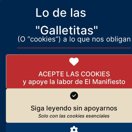
iguales
Lo de las
3 de marzo de 2024
"Galletitas"
(O “cookies”) a lo que nos obligan
[SANCHISMO] Intxaurrondo
no tiene cadáveres en la
nevera
13 de marzo de 2024
ACEPTE LAS COOKIES
Lo que somos, lo que nos mueve
Javier Ruiz Portella
Seguir leyendo
Siga leyendo sin apoyarnos
Los orígenes de El Manifiesto