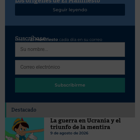
Los orígenes de El Manifiesto
Seguir leyendo
Suscríbase
Reciba
El Manifiesto
cada día en su correo
Subscribirme
Destacado
La guerra en Ucrania y el
triunfo de la mentira
9 de agosto de 2026