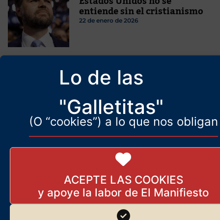
Estados Unidos no se
entiende sin el cristianismo
22 de enero de 2026
Los científicos no dan crédito:
Lo de las
en lugar de disminuir,
aumenta el hielo en la
Antártida
"Galletitas"
17 de mayo de 2025
(O “cookies”) a lo que nos obligan
Suecia, invadida y destrozada
3 de julio de 2025
ACEPTE LAS COOKIES