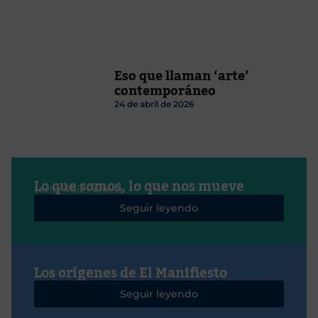
Eso que llaman ‘arte’
contemporáneo
24 de abril de 2026
Lo que somos, lo que nos mueve
Javier Ruiz Portella
Seguir leyendo
Los orígenes de El Manifiesto
Seguir leyendo