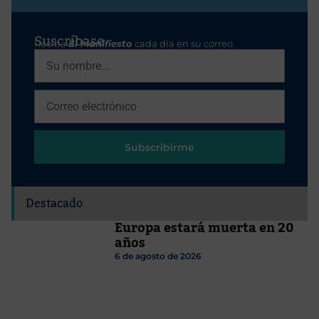
Suscríbase
Reciba
El Manifiesto
cada día en su correo
Subscribirme
Destacado
Europa estará muerta en 20
años
6 de agosto de 2026