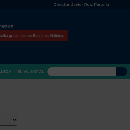
Director: Javier Ruiz Portella
tacto
eciba gratis nuestro Boletín de Noticias
ALEZA
EL VIL METAL