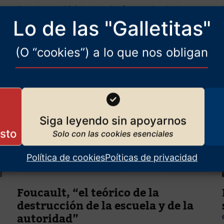
Entrevista con Bérénice Levet (profesora universitaria en
Francia) sobre nuestro mundo y la forma de entenderlo de
Lo de las "Galletitas"
Hannah Arendt
(O “cookies”) a lo que nos obligan
Siga leyendo sin apoyarnos
Política de cookies
Poíticas de privacidad
Foucault, “el teórico de la
destrucción de la escuela y de la
autoridad”