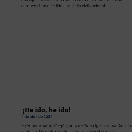
europeos han decidido el suicidio civilizacional.
¡He ido, he ido!
4 de abril de 2024
—¿Adónde has ido? —¡Al garito de Pablo Iglesias, por Dios! L
confieso. No pude resistir a la tentación y el otro día