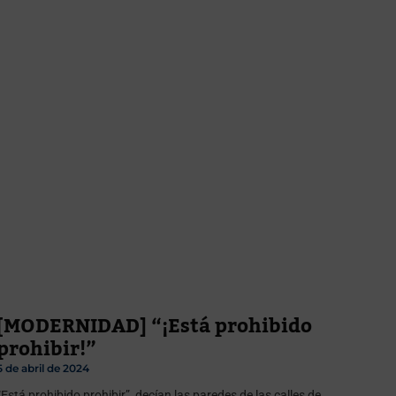
[MODERNIDAD] “¡Está prohibido
prohibir!”
5 de abril de 2024
“Está prohibido prohibir”, decían las paredes de las calles de