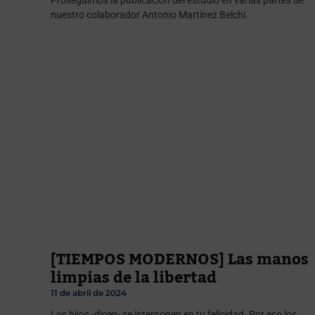
nuestro colaborador Antonio Martínez Belchi.
[TIEMPOS MODERNOS] Las manos
limpias de la libertad
11 de abril de 2024
Los hijos -dicen- se interponen en tu felicidad. Por eso los