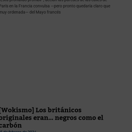
París en la Francia convulsa —pero pronto quedaría claro que
muy ordenada— del Mayo francés
[Wokismo] Los británicos
originales eran… negros como el
carbón
15 de febrero de 2024