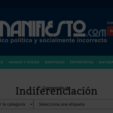
Con
R
AD
MUNDO Y PODER
IDENTIDAD
ENTREVISTAS
NATUR
Indiferenciación
Contenido de