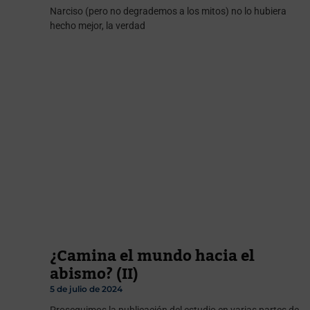
Narciso (pero no degrademos a los mitos) no lo hubiera
hecho mejor, la verdad
¿Camina el mundo hacia el
abismo? (II)
5 de julio de 2024
Proseguimos la publicación del estudio en varias partes de