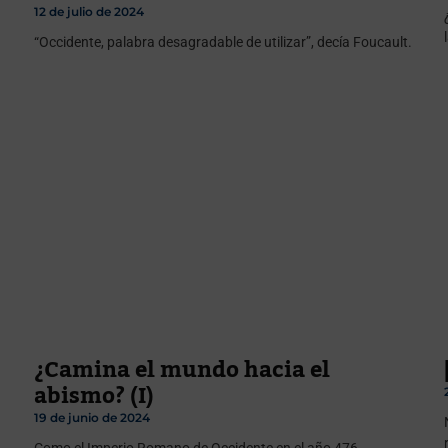
12 de julio de 2024
“Occidente, palabra desagradable de utilizar”, decía Foucault.
¿Camina el mundo hacia el
abismo? (I)
19 de junio de 2024
Como el Imperio Romano de Occidente en el año 476,