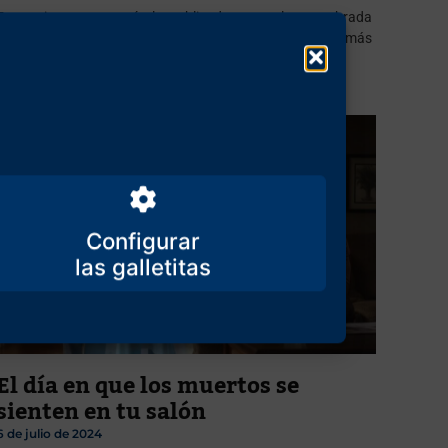
En este importante artículo, publicado ayer en la renombrada
revista francesa «Valeurs Actuelles», Alain de Benoist va más
lejos de lo que nunca había ido
Configurar
El día en que los muertos se
sienten en tu salón
6 de julio de 2024