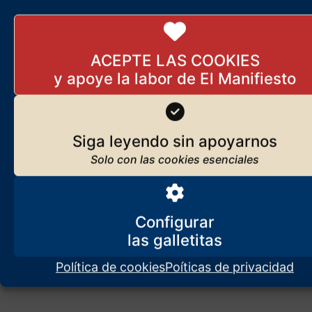
Historia
11 de agosto de 2024
En diálogo con su autor, Pedro F. Barbadillo, abordamos las
ACEPTE LAS COOKIES
principales cuestiones que se desprenden de su libro, de obligada
lectura, La Historia desconocida del imperio
Siga leyendo sin apoyarnos
Configurar
Política de cookies
Poíticas de privacidad