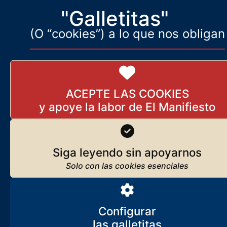
"Galletitas"
(O “cookies”) a lo que nos obligan
Guerra nuclear: los tambores
redoblan cada vez más fuerte
21 de septiembre de 2024
ACEPTE LAS COOKIES
Losantos cruza todas las
líneas rojas y ataca a las
familias de Abascal y Garriga
Siga leyendo sin apoyarnos
19 de enero de 2024
[DERECHA IDENTITARIA] ¿A
Configurar
qué juega Giorgia Meloni? ¿En