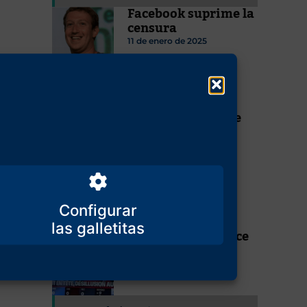
Facebook suprime la
censura
11 de enero de 2025
Begoñísima puede
hacerlo
29 de abril de 2024
Configurar
El islamo-
izquierdismo vence
al pueblo francés
7 de julio de 2024