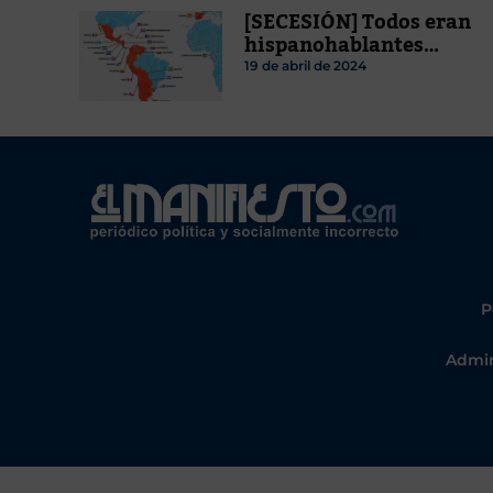
[SECESIÓN] Todos eran
hispanohablantes…
19 de abril de 2024
P
Admin