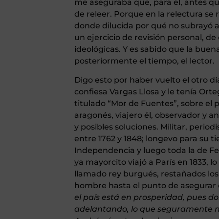
me aseguraba que, para él, antes que 
de releer. Porque en la relectura se
donde dilucida por qué no subrayó aq
un ejercicio de revisión personal, de
ideológicas. Y es sabido que la buena
posteriormente el tiempo, el lector.
Digo esto por haber vuelto el otro d
confiesa Vargas Llosa y le tenía Orteg
titulado “Mor de Fuentes”, sobre el
aragonés, viajero él, observador y a
y posibles soluciones. Militar, perio
entre 1762 y 1848; longevo para su t
Independencia y luego toda la de Fer
ya mayorcito viajó a París en 1833, lo
llamado rey burgués, restañados los
hombre hasta el punto de asegurar
el país está en prosperidad, pues
adelantando, lo que seguramente n