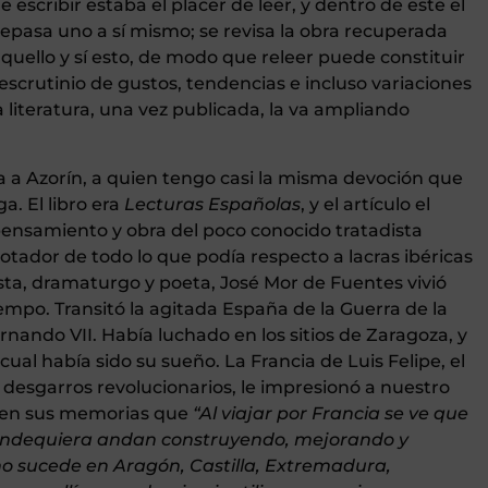
escribir estaba el placer de leer, y dentro de este el
 repasa uno a sí mismo; se revisa la obra recuperada
uello y sí esto, de modo que releer puede constituir
 escrutinio de gustos, tendencias e incluso variaciones
 literatura, una vez publicada, la va ampliando
ía a Azorín, a quien tengo casi la misma devoción que
a. El libro era
Lecturas Españolas
, y el artículo el
 pensamiento y obra del poco conocido tratadista
notador de todo lo que podía respecto a lacras ibéricas
dista, dramaturgo y poeta, José Mor de Fuentes vivió
iempo. Transitó la agitada España de la Guerra de la
nando VII. Había luchado en los sitios de Zaragoza, y
 cual había sido su sueño. La Francia de Luis Felipe, el
 desgarros revolucionarios, le impresionó a nuestro
 en sus memorias que
“
Al viajar por Francia se ve que
 dondequiera andan construyendo, mejorando y
o sucede en Aragón, Castilla, Extremadura,