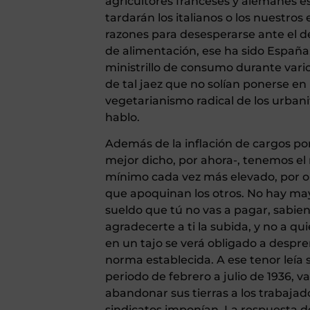
agricultores franceses y alemanes e
tardarán los italianos o los nuestros 
razones para desesperarse ante el de
de alimentación, ese ha sido Españ
ministrillo de consumo durante vari
de tal jaez que no solían ponerse en
vegetarianismo radical de los urbanit
hablo.
Además de la inflación de cargos por
mejor dicho, por ahora-, tenemos el 
mínimo cada vez más elevado, por or
que apoquinan los otros. No hay ma
sueldo que tú no vas a pagar, sabien
agradecerte a ti la subida, y no a qu
en un tajo se verá obligado a despr
norma establecida. A ese tenor leía
periodo de febrero a julio de 1936, va
abandonar sus tierras a los trabajado
sindicatos imponían. La respuesta de