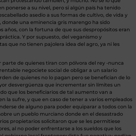
stán protestando también, y mucho. No sé lo que
en ponerse a su nivel, pero si algún país ha tenido
scabellado asedio a sus formas de cultivo, de vida y
a, donde una eminencia gris marengo ha sido
os años, con la fortuna de que sus despropósitos eran
 práctica. Y por supuesto, del veganismo y
as que no tienen pajolera idea del agro, ya ni les
 parte de quienes tiran con pólvora del rey -nunca
rentable negociete social de obligar a un salario
den de quienes no lo pagan pero se benefician de lo
yor desvergüenza que incrementar sin límites un
do que los beneficiarios de tal aumento van a
ien la sufre, y que en caso de tener a varios empleados
enderse de alguno para poder equiparar a todos con la
 sobre un pueblo murciano donde en el desastrado
rios propietarios solicitaron que se les permitiese
res, al no poder enfrentarse a los sueldos que los
l gobierno local frentepopulista fue negativa: podían